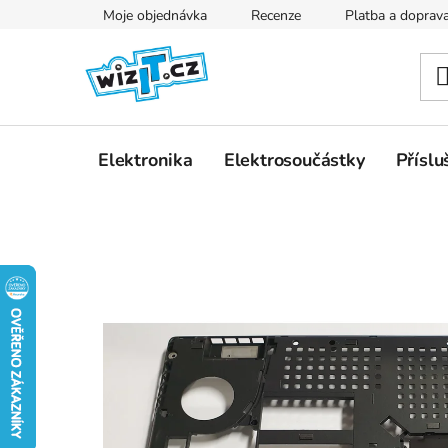
Přejít
Moje objednávka
Recenze
Platba a doprav
na
obsah
Elektronika
Elektrosoučástky
Příslu