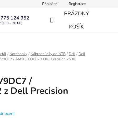
Přihlášení
Registrace
PRÁZDNÝ
 775 124 952
: 8:00 – 20:00)
NÁKUPNÍ
KOŠÍK
KOŠÍK
elář
/
Notebooky
/
Náhradní díly do NTB
/
Dell
/
Dell
0V9DC7 / AM26J000B02 z Dell Precision 7530
0V9DC7 /
z Dell Precision
dnocení