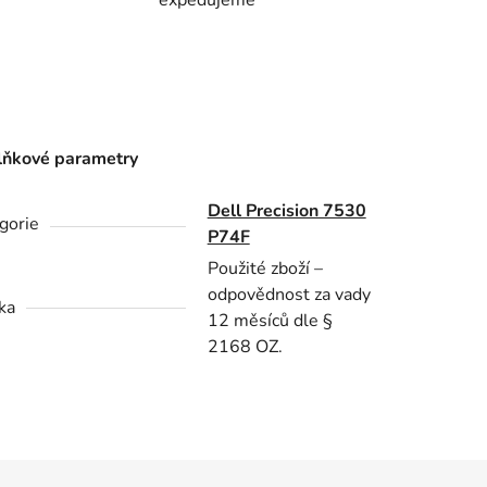
ňkové parametry
Dell Precision 7530
gorie
P74F
Použité zboží –
odpovědnost za vady
ka
12 měsíců dle §
2168 OZ.