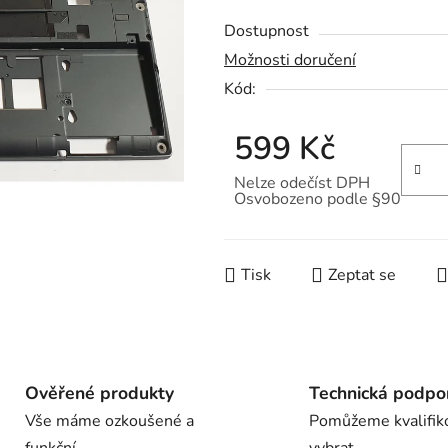
hodnocení
Dostupnost
produktu
Možnosti doručení
je
Kód:
0,0
z
599 Kč
5
hvězdiček.
Nelze odečíst DPH
Osvobozeno podle §90
Měrná cena:
Tisk
Zeptat se
Ověřené produkty
Technická podpo
Vše máme ozkoušené a
Pomůžeme kvalifik
funkční
vybrat