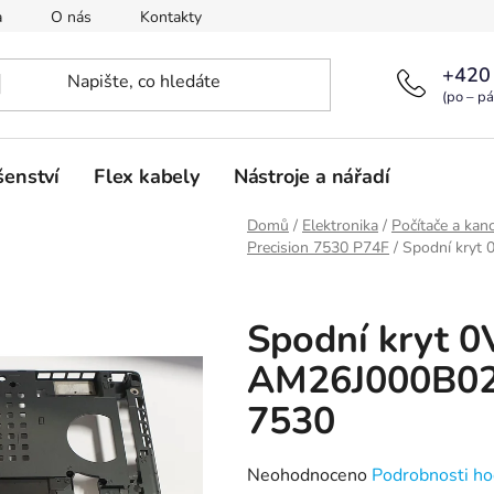
a
O nás
Kontakty
+420
(po – pá
šenství
Flex kabely
Nástroje a nářadí
Domů
/
Elektronika
/
Počítače a kanc
Precision 7530 P74F
/
Spodní kryt 
Spodní kryt 
AM26J000B02 
7530
Průměrné
Neohodnoceno
Podrobnosti ho