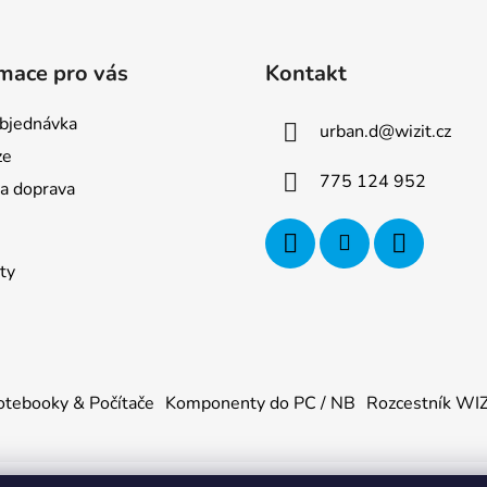
mace pro vás
Kontakt
bjednávka
urban.d
@
wizit.cz
ze
775 124 952
 a doprava
ty
tebooky & Počítače
Komponenty do PC / NB
Rozcestník WI