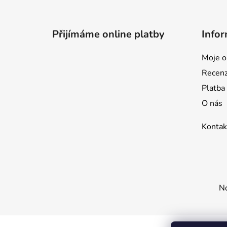
Z
á
p
Přijímáme online platby
Infor
a
t
Moje o
í
Recen
Platba
O nás
Kontak
No