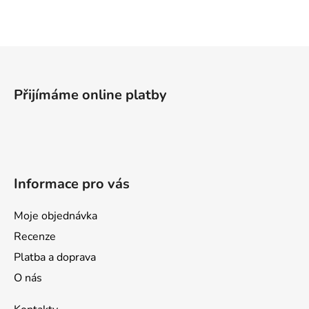
Z
á
p
Přijímáme online platby
a
t
í
Informace pro vás
Moje objednávka
Recenze
Platba a doprava
O nás