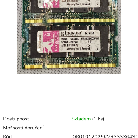
z
5
hvězdiček.
Dostupnost
Skladem
(1 ks)
Možnosti doručení
Kód:
OK01012025KVR333X64SC