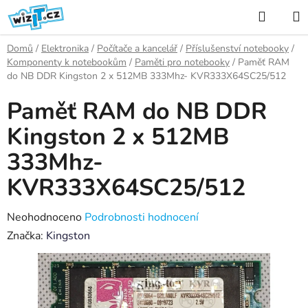
Přejít
Hledat
na
K
obsah
Domů
/
Elektronika
/
Počítače a kancelář
/
Příslušenství notebooky
/
Komponenty k notebookům
/
Paměti pro notebooky
/
Paměť RAM
do NB DDR Kingston 2 x 512MB 333Mhz- KVR333X64SC25/512
Paměť RAM do NB DDR
Kingston 2 x 512MB
333Mhz-
KVR333X64SC25/512
Průměrné
Neohodnoceno
Podrobnosti hodnocení
hodnocení
Značka:
Kingston
produktu
je
0,0