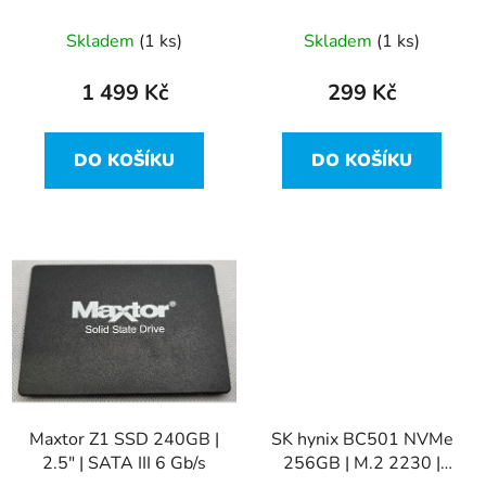
notebooková paměť
256GB | M.2 NVMe
u
(MTA8ATF2G64HZ-
SSD
Skladem
(1 ks)
Skladem
(1 ks)
k
3G2E1)
t
1 499 Kč
299 Kč
ů
DO KOŠÍKU
DO KOŠÍKU
Maxtor Z1 SSD 240GB |
SK hynix BC501 NVMe
2.5" | SATA III 6 Gb/s
256GB | M.2 2230 |