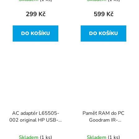
1600 - 8GB !
299 Kč
599 Kč
DO KOŠÍKU
DO KOŠÍKU
AC adaptér L65505-
Paměť RAM do PC
002 original HP USB-C
Goodram IR-
Adaptér 65.0W
X2666D464L16S/8G
DDR4 2666 MHz 8GB
Skladem
(1 ks)
Skladem
(1 ks)