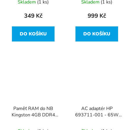
Skladem
(1 ks)
Skladem
(1 ks)
349 Kč
999 Kč
DO KOŠÍKU
DO KOŠÍKU
Paměť RAM do NB
AC adaptér HP
Kingston 4GB DDR4
693711-001 - 65W
2400MHz SODIMM
19.5V 3.33A (7.4x5.0
(KCP424SS6/4)
pin)