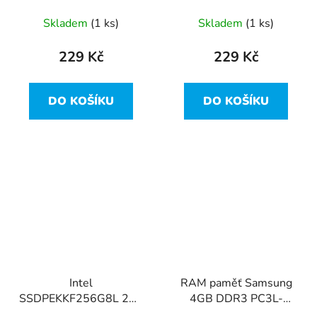
ST9320320AS
(ST9320325AS)
Skladem
(1 ks)
Skladem
(1 ks)
229 Kč
229 Kč
DO KOŠÍKU
DO KOŠÍKU
Intel
RAM paměť Samsung
SSDPEKKF256G8L 256
4GB DDR3 PC3L-
GB M.2 NVMe SSD
12800S (2 ks – 8GB