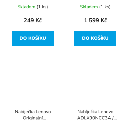
DC –originál
2666MHz SO-DIMM
Skladem
(1 ks)
Skladem
(1 ks)
249 Kč
1 599 Kč
DO KOŠÍKU
DO KOŠÍKU
Nabíječka Lenovo
Nabíječka Lenovo
Originalní
ADLX90NCC3A /
ADLX45NCC3A, 20V,
45N0500 - 20V, 90W -