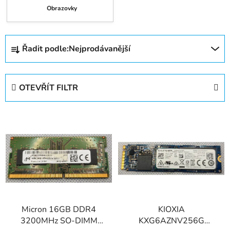
Obrazovky
Ř
Řadit podle:
Nejprodávanější
a
z
e
OTEVŘÍT FILTR
n
í
V
p
ý
r
p
o
i
d
s
u
p
k
r
t
Micron 16GB DDR4
KIOXIA
o
ů
3200MHz SO-DIMM
KXG6AZNV256G
d