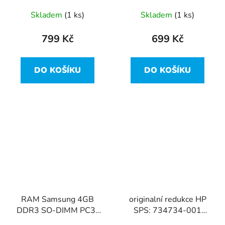
kit)
Skladem
(1 ks)
Skladem
(1 ks)
799 Kč
699 Kč
DO KOŠÍKU
DO KOŠÍKU
RAM Samsung 4GB
originalní redukce HP
DDR3 SO-DIMM PC3-
SPS: 734734-001
10600S – PN:
4,5mm - 7,4mm