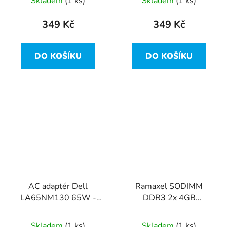
Skladem
(1 ks)
Skladem
(1 ks)
349 Kč
349 Kč
DO KOŠÍKU
DO KOŠÍKU
AC adaptér Dell
Ramaxel SODIMM
LA65NM130 65W -
DDR3 2x 4GB
průměr 7,4mm
1600MHz CL11
RMT3170ME68F9F-
Skladem
(1 ks)
Skladem
(1 ks)