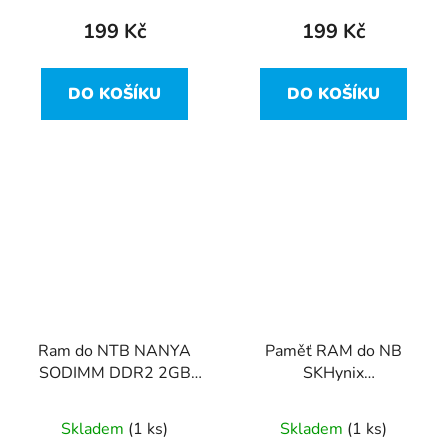
199 Kč
199 Kč
DO KOŠÍKU
DO KOŠÍKU
Ram do NTB NANYA
Paměť RAM do NB
SODIMM DDR2 2GB
SKHynix
667MHz CL5
HMT451S6DFR8A-PB
NT2GT64U8HD0BN-
4GB 1600Mhz DDR3L
Skladem
(1 ks)
Skladem
(1 ks)
3C
PC3L