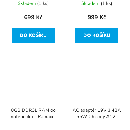
(PC4‑2400T)
Skladem
(1 ks)
Skladem
(1 ks)
699 Kč
999 Kč
DO KOŠÍKU
DO KOŠÍKU
8GB DDR3L RAM do
AC adaptér 19V 3.42A
notebooku – Ramaxel
65W Chicony A12-
PC3L‑12800S (1600
065N2A A065R116L
MHz)