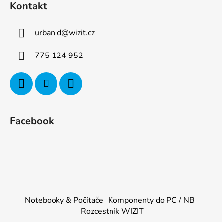
Kontakt
urban.d
@
wizit.cz
775 124 952
Facebook
Notebooky & Počítače
Komponenty do PC / NB
Rozcestník WIZIT