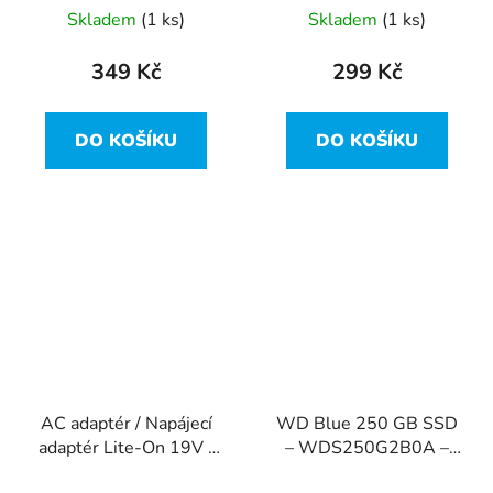
hranatý konektor
hranatý konektor
Skladem
(1 ks)
Skladem
(1 ks)
349 Kč
299 Kč
DO KOŠÍKU
DO KOŠÍKU
AC adaptér / Napájecí
WD Blue 250 GB SSD
adaptér Lite-On 19V /
– WDS250G2B0A –
7.1A (135W) - PA-
SATA III, 2.5"