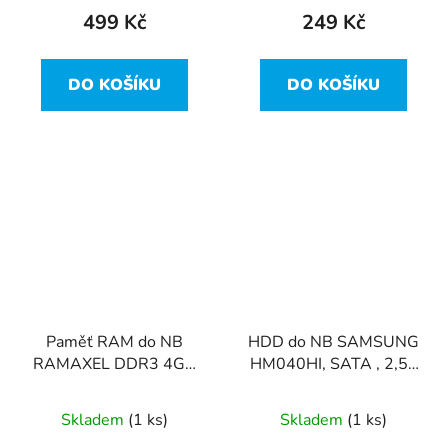
499 Kč
249 Kč
DO KOŠÍKU
DO KOŠÍKU
Paměť RAM do NB
HDD do NB SAMSUNG
RAMAXEL DDR3 4GB
HM040HI, SATA , 2,5",
1600MHz CL11
40GB
RMT3020EC58E9F-
Skladem
(1 ks)
Skladem
(1 ks)
1333