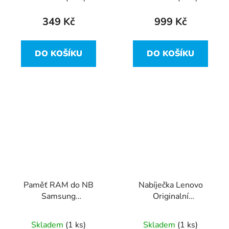
349 Kč
999 Kč
DO KOŠÍKU
DO KOŠÍKU
Paměť RAM do NB
Nabíječka Lenovo
Samsung
Originalní
M471B5173EB0-YK0
ADLX45NCC3A, 20V,
4GB 1600MHz DDR3
45W - hranatý konektor
Skladem
(1 ks)
Skladem
(1 ks)