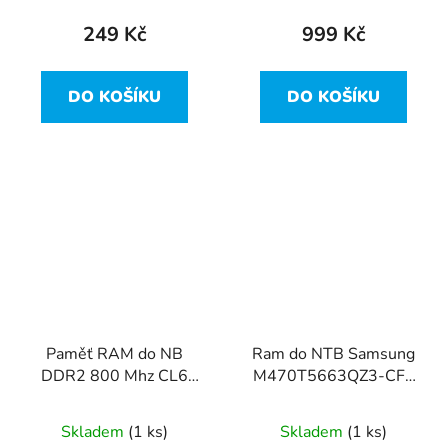
249 Kč
999 Kč
DO KOŠÍKU
DO KOŠÍKU
Paměť RAM do NB
Ram do NTB Samsung
DDR2 800 Mhz CL6
M470T5663QZ3-CF7
HRUIML
2GB DDR2 PC2-6400
800MHz
Skladem
(1 ks)
Skladem
(1 ks)