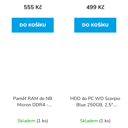
555 Kč
499 Kč
DO KOŠÍKU
DO KOŠÍKU
Paměť RAM do NB
HDD do PC WD Scorpio
Micron DDR4 -
Blue 250GB, 2,5",
MTA4ATF51264HZ-
SATAII, 8MB, 5400rpm,
3G2J1, 4GB, 3200Mhz
12ms, WD2
Skladem
(1 ks)
Skladem
(1 ks)