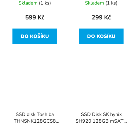
Skladem
(1 ks)
Skladem
(1 ks)
599 Kč
299 Kč
DO KOŠÍKU
DO KOŠÍKU
SSD disk Toshiba
SSD Disk SK hynix
THNSNK128GCS8
SH920 128GB mSATA
128GB - SATA/600
- zápis 3,4TBW z
150TBW -jako nové