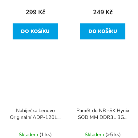
PC3L
299 Kč
249 Kč
DO KOŠÍKU
DO KOŠÍKU
Nabíječka Lenovo
Pamět do NB -SK Hynix
Originalní ADP-120LH
SODIMM DDR3L 8GB
B - 120W 19.5V 6.15A
2x 4GB 1600Mhz
(5.5x2.5)
HMT451S6AFR8A-PB
Skladem
(1 ks)
Skladem
(>5 ks)