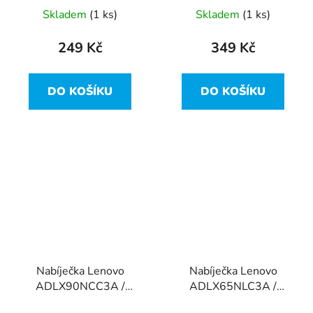
45W - hranatý konektor
hranatý konektor
Skladem
(1 ks)
Skladem
(1 ks)
249 Kč
349 Kč
DO KOŠÍKU
DO KOŠÍKU
Nabíječka Lenovo
Nabíječka Lenovo
ADLX90NCC3A /
ADLX65NLC3A /
45N0500 - 20V, 90W -
45N0257 - 20V, 65W -