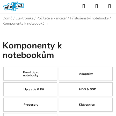
Přejít
Hledat
NÁKUP
na
KOŠÍK
obsah
Domů
/
Elektronika
/
Počítače a kancelář
/
Příslušenství notebooky
/
Komponenty k notebookům
Komponenty k
notebookům
Paměti pro
Adaptéry
notebooky
Upgrade & Kit
HDD & SSD
Procesory
Klávesnice