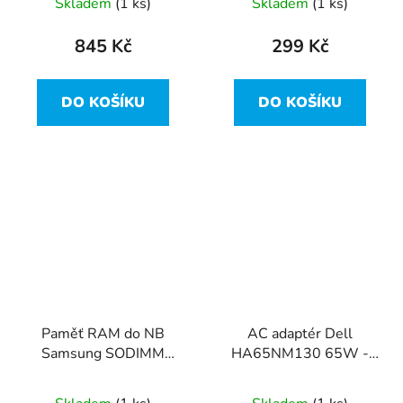
Skladem
(1 ks)
Skladem
(1 ks)
845 Kč
299 Kč
DO KOŠÍKU
DO KOŠÍKU
Paměť RAM do NB
AC adaptér Dell
Samsung SODIMM
HA65NM130 65W -
DDR3L 4GB 1600MHz
průměr 7,4mm
M471B5273FH0-YK0