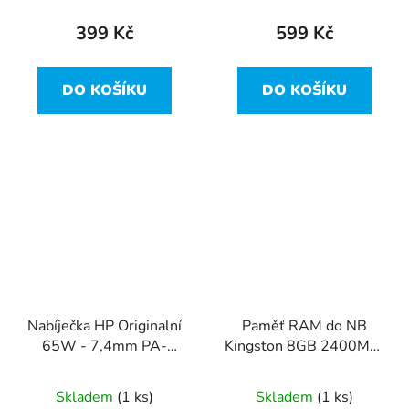
399 Kč
599 Kč
DO KOŠÍKU
DO KOŠÍKU
Nabíječka HP Originalní
Paměť RAM do NB
65W - 7,4mm PA-
Kingston 8GB 2400Mhz
1650-02HN / 463552-
DDR4 CL17 1Rx8-
001
9995624-033.A00G
Skladem
(1 ks)
Skladem
(1 ks)