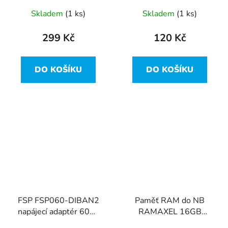
M471B5273CH0-CH9
Skladem
(1 ks)
Skladem
(1 ks)
299 Kč
120 Kč
DO KOŠÍKU
DO KOŠÍKU
FSP FSP060-DIBAN2
Paměť RAM do NB
napájecí adaptér 60W
RAMAXEL 16GB
12V 5A - 5.5x2.5mm
(2×8GB) DDR4