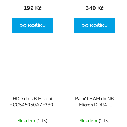
199 Kč
349 Kč
DO KOŠÍKU
DO KOŠÍKU
HDD do NB Hitachi
Paměť RAM do NB
HCC545050A7E380 ,
Micron DDR4 -
500GB, SATA-II - 1
MTA4ATF51264HZ-
hodina v běhu!
3G2J1, 4GB, 3200Mhz
Skladem
(1 ks)
Skladem
(1 ks)