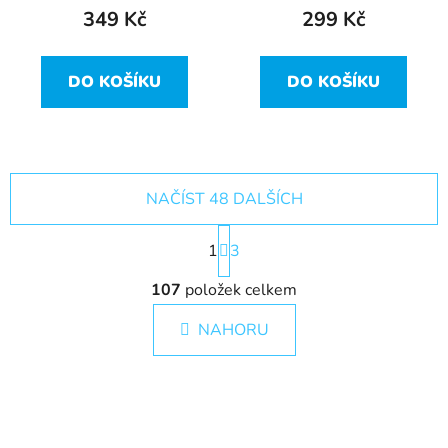
349 Kč
299 Kč
DO KOŠÍKU
DO KOŠÍKU
NAČÍST 48 DALŠÍCH
S
1
t
3
r
O
á
107
položek celkem
v
n
l
k
NAHORU
á
o
d
v
a
á
c
n
í
í