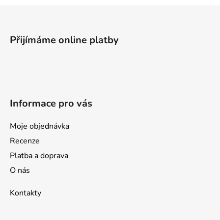
p
Z
r
v
á
k
p
Přijímáme online platby
y
a
v
t
ý
í
p
i
s
Informace pro vás
u
Moje objednávka
Recenze
Platba a doprava
O nás
Kontakty