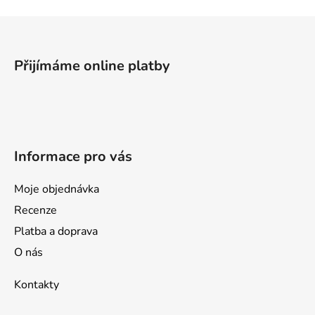
Z
á
p
Přijímáme online platby
a
t
í
Informace pro vás
Moje objednávka
Recenze
Platba a doprava
O nás
Kontakty