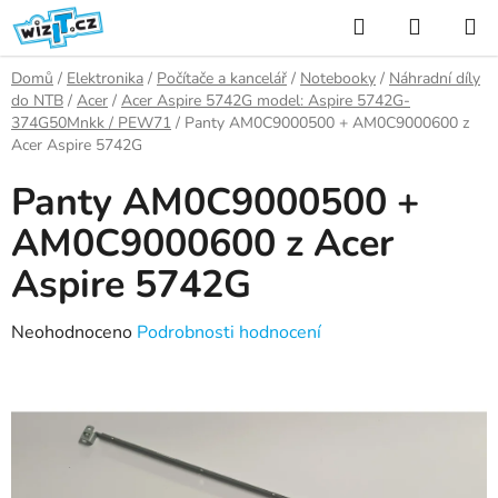
Přejít
Hledat
NÁKUP
na
KOŠÍK
obsah
Domů
/
Elektronika
/
Počítače a kancelář
/
Notebooky
/
Náhradní díly
do NTB
/
Acer
/
Acer Aspire 5742G model: Aspire 5742G-
374G50Mnkk / PEW71
/
Panty AM0C9000500 + AM0C9000600 z
Acer Aspire 5742G
Panty AM0C9000500 +
AM0C9000600 z Acer
Aspire 5742G
Průměrné
Neohodnoceno
Podrobnosti hodnocení
hodnocení
produktu
je
0,0
z