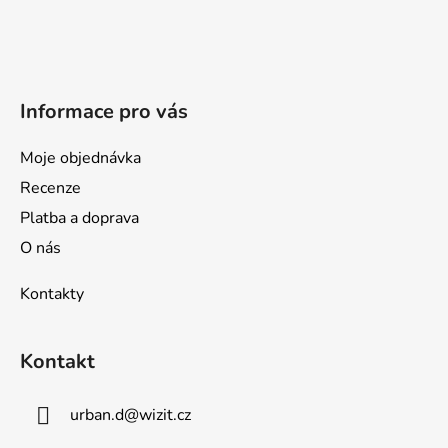
a
t
í
Informace pro vás
Moje objednávka
Recenze
Platba a doprava
O nás
Kontakty
Kontakt
urban.d
@
wizit.cz