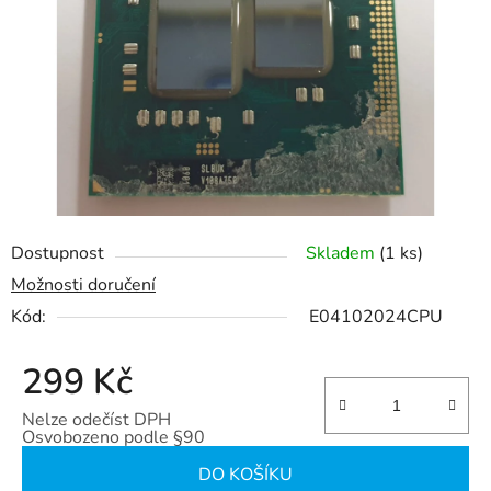
5
hvězdiček.
Dostupnost
Skladem
(1 ks)
Možnosti doručení
Kód:
E04102024CPU
299 Kč
Nelze odečíst DPH
Osvobozeno podle §90
Měrná cena:
DO KOŠÍKU