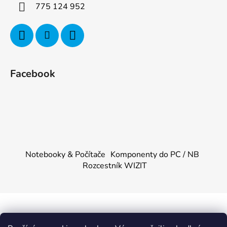
775 124 952
Facebook
Notebooky & Počítače
Komponenty do PC / NB
Rozcestník WIZIT
Vytvořil Shoptet
&
PekneWeby