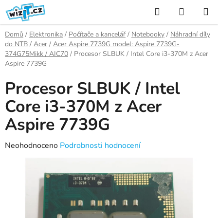
Přejít
Hledat
NÁKUP
na
KOŠÍK
obsah
Domů
/
Elektronika
/
Počítače a kancelář
/
Notebooky
/
Náhradní díly
do NTB
/
Acer
/
Acer Aspire 7739G model: Aspire 7739G-
374G75Mikk / AIC70
/
Procesor SLBUK / Intel Core i3-370M z Acer
Aspire 7739G
Procesor SLBUK / Intel
Core i3-370M z Acer
Aspire 7739G
Průměrné
Neohodnoceno
Podrobnosti hodnocení
hodnocení
produktu
je
0,0
z