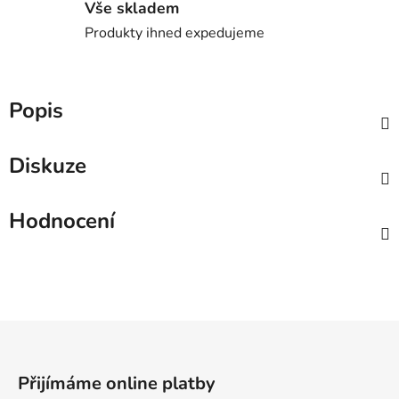
Vše skladem
Produkty ihned expedujeme
Popis
Diskuze
Hodnocení
Z
á
p
Přijímáme online platby