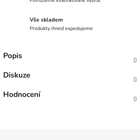
Pomůžeme kvalifikovaně vybrat
Vše skladem
Produkty ihned expedujeme
Popis
Diskuze
Hodnocení
Z