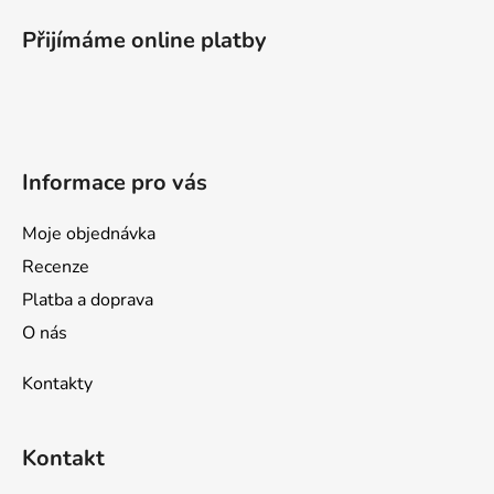
á
p
Přijímáme online platby
a
t
í
Informace pro vás
Moje objednávka
Recenze
Platba a doprava
O nás
Kontakty
Kontakt