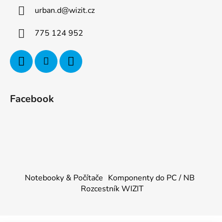
urban.d
@
wizit.cz
775 124 952
Facebook
Notebooky & Počítače
Komponenty do PC / NB
Rozcestník WIZIT