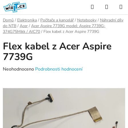
Přejít
Hledat
NÁKUP
na
KOŠÍK
obsah
Domů
/
Elektronika
/
Počítače a kancelář
/
Notebooky
/
Náhradní díly
do NTB
/
Acer
/
Acer Aspire 7739G model: Aspire 7739G-
374G75Mikk / AIC70
/
Flex kabel z Acer Aspire 7739G
Flex kabel z Acer Aspire
7739G
Průměrné
Neohodnoceno
Podrobnosti hodnocení
hodnocení
produktu
je
0,0
z
5
hvězdiček.