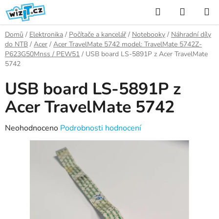
Přejít
Hledat
NÁKUP
na
KOŠÍK
obsah
Domů
/
Elektronika
/
Počítače a kancelář
/
Notebooky
/
Náhradní díly
do NTB
/
Acer
/
Acer TravelMate 5742 model: TravelMate 5742Z-
P623G50Mnss / PEW51
/
USB board LS-5891P z Acer TravelMate
5742
USB board LS-5891P z
Acer TravelMate 5742
Průměrné
Neohodnoceno
Podrobnosti hodnocení
hodnocení
produktu
je
0,0
z
5