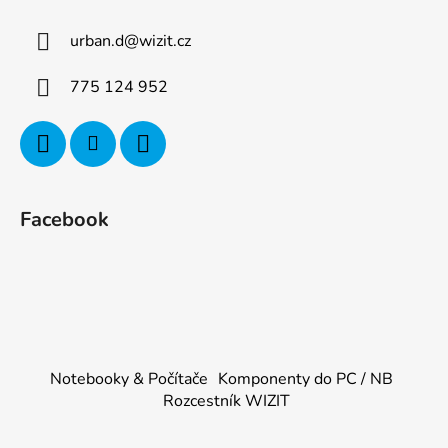
urban.d
@
wizit.cz
775 124 952
Facebook
Notebooky & Počítače
Komponenty do PC / NB
Rozcestník WIZIT