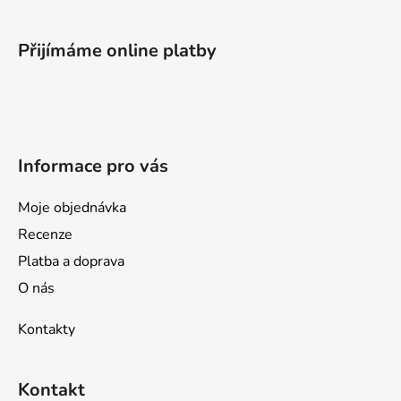
á
p
Přijímáme online platby
a
t
í
Informace pro vás
Moje objednávka
Recenze
Platba a doprava
O nás
Kontakty
Kontakt