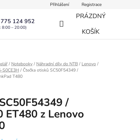
Přihlášení
Registrace
PRÁZDNÝ
 775 124 952
: 8:00 – 20:00)
NÁKUPNÍ
KOŠÍK
KOŠÍK
elář
/
Notebooky
/
Náhradní díly do NTB
/
Lenovo
/
L6-S0CE3H
/
Čtečka otisků SC50F54349 /
nkPad T480
 SC50F54349 /
 ET480 z Lenovo
0