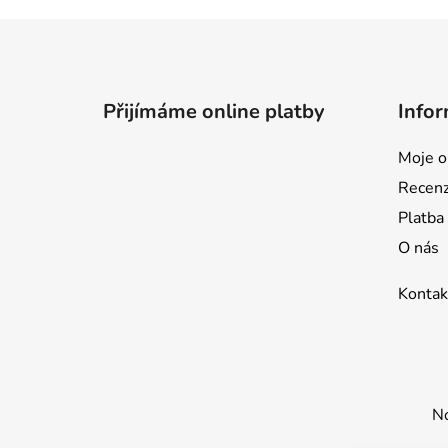
Z
á
p
Přijímáme online platby
Infor
a
t
Moje o
í
Recen
Platba
O nás
Kontak
No