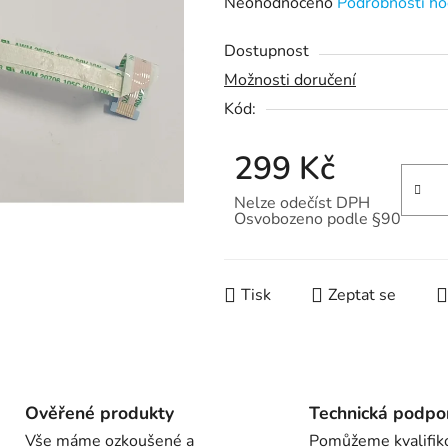
Průměrné
Neohodnoceno
Podrobnosti ho
hodnocení
Dostupnost
produktu
Možnosti doručení
je
Kód:
0,0
z
299 Kč
5
hvězdiček.
Nelze odečíst DPH
Osvobozeno podle §90
Měrná cena:
Tisk
Zeptat se
Ověřené produkty
Technická podpo
Vše máme ozkoušené a
Pomůžeme kvalifik