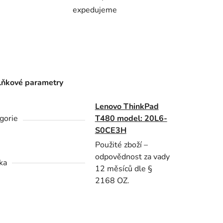
expedujeme
ňkové parametry
Lenovo ThinkPad
gorie
T480 model: 20L6-
S0CE3H
Použité zboží –
odpovědnost za vady
ka
12 měsíců dle §
2168 OZ.