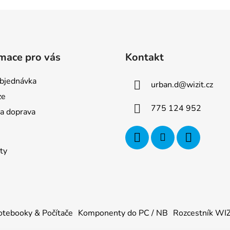
mace pro vás
Kontakt
bjednávka
urban.d
@
wizit.cz
ze
775 124 952
 a doprava
ty
tebooky & Počítače
Komponenty do PC / NB
Rozcestník WI