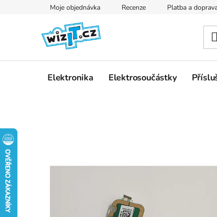
Přejít
Moje objednávka
Recenze
Platba a doprav
na
obsah
Elektronika
Elektrosoučástky
Příslu