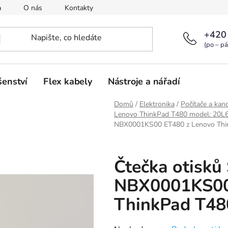
a
O nás
Kontakty
+420
(po – pá
šenství
Flex kabely
Nástroje a nářadí
Domů
/
Elektronika
/
Počítače a kanc
Lenovo ThinkPad T480 model: 20
NBX0001KS00 ET480 z Lenovo Thi
Čtečka otisků
NBX0001KS00
ThinkPad T48