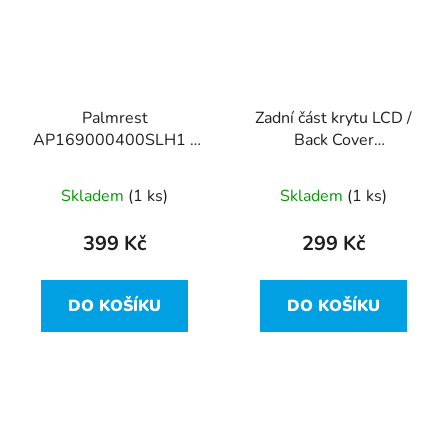
Palmrest
Zadní část krytu LCD /
AP169000400SLH1 z
Back Cover
Lenovo ThinkPad T480
AP169000D00 z
Lenovo ThinkPad T480
Skladem
(1 ks)
Skladem
(1 ks)
399 Kč
299 Kč
DO KOŠÍKU
DO KOŠÍKU