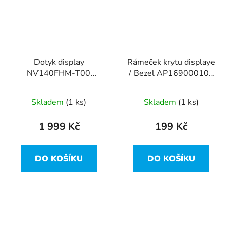
Dotyk display
Rámeček krytu displaye
NV140FHM-T00
/ Bezel AP169000100
1920x1080 40pin Slim
z Lenovo ThinkPad
Lenovo ThinkPad T480
T480
Skladem
(1 ks)
Skladem
(1 ks)
1 999 Kč
199 Kč
DO KOŠÍKU
DO KOŠÍKU