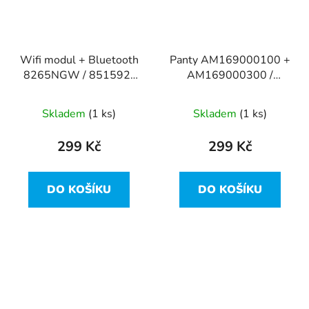
Wifi modul + Bluetooth
Panty AM169000100 +
8265NGW / 851592-
AM169000300 /
001 z Lenovo ThinkPad
ET480 z Lenovo
T480
ThinkPad T480
Skladem
(1 ks)
Skladem
(1 ks)
299 Kč
299 Kč
DO KOŠÍKU
DO KOŠÍKU