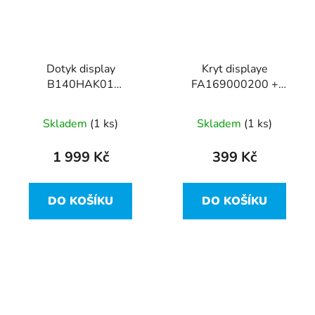
Dotyk display
Kryt displaye
B140HAK01
FA169000200 +
1920x1080 40pin Slim
AP169000D00 z
z Lenovo ThinkPad
Lenovo ThinkPad T480
Skladem
(1 ks)
Skladem
(1 ks)
T480
1 999 Kč
399 Kč
DO KOŠÍKU
DO KOŠÍKU