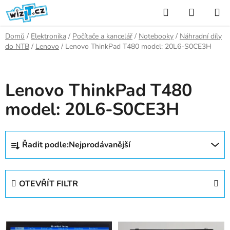
Přejít
Hledat
NÁKUP
na
KOŠÍK
obsah
Domů
/
Elektronika
/
Počítače a kancelář
/
Notebooky
/
Náhradní díly
do NTB
/
Lenovo
/
Lenovo ThinkPad T480 model: 20L6-S0CE3H
Lenovo ThinkPad T480
model: 20L6-S0CE3H
Ř
Řadit podle:
Nejprodávanější
a
z
e
OTEVŘÍT FILTR
n
í
V
p
ý