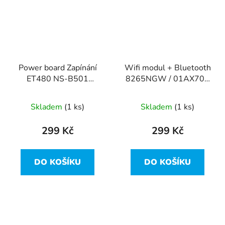
Power board Zapínání
Wifi modul + Bluetooth
ET480 NS-B501
8265NGW / 01AX702
NBX0001LP00 z
z Lenovo ThinkPad
Lenovo ThinkPad T480
T480
Skladem
(1 ks)
Skladem
(1 ks)
299 Kč
299 Kč
DO KOŠÍKU
DO KOŠÍKU