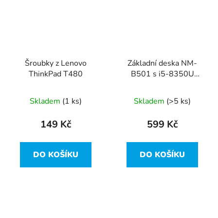
Šroubky z Lenovo
Základní deska NM-
ThinkPad T480
B501 s i5-8350U
Lenovo ThinkPad T480
více kusů vadné
Skladem
(1 ks)
Skladem
(>5 ks)
149 Kč
599 Kč
DO KOŠÍKU
DO KOŠÍKU