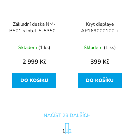
Základní deska NM-
Kryt displaye
B501 s Intel i5-8350U
AP169000100 +
z Lenovo ThinkPad
AP169000D00 z
T480
Lenovo ThinkPad T480
Skladem
(1 ks)
Skladem
(1 ks)
2 999 Kč
399 Kč
DO KOŠÍKU
DO KOŠÍKU
NAČÍST 23 DALŠÍCH
S
1
t
2