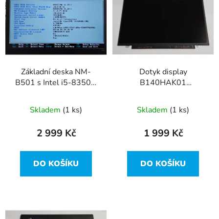
r
p
o
i
d
s
u
p
k
r
t
Základní deska NM-
Dotyk display
o
ů
B501 s Intel i5-8350U
B140HAK01
d
z Lenovo ThinkPad
1920x1080 40pin Slim
u
T480
z Lenovo ThinkPad
Skladem
(1 ks)
Skladem
(1 ks)
k
T480
t
2 999 Kč
1 999 Kč
ů
DO KOŠÍKU
DO KOŠÍKU