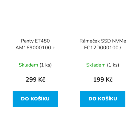
Panty ET480
Rámeček SSD NVMe
AM169000100 +
EC12D000100 /
AM169000300 z
SB40A15636 z Lenovo
Lenovo ThinkPad T480
ThinkPad T480
Skladem
(1 ks)
Skladem
(1 ks)
299 Kč
199 Kč
DO KOŠÍKU
DO KOŠÍKU