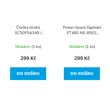
Čtečka otisků
Power board Zapínání
SC50F54349 /
ET480 NS-B501
NBX0001KS00 ET480
NBX0001LP00 z
z Lenovo ThinkPad
Lenovo ThinkPad T480
Skladem
(1 ks)
Skladem
(1 ks)
T480
299 Kč
299 Kč
DO KOŠÍKU
DO KOŠÍKU