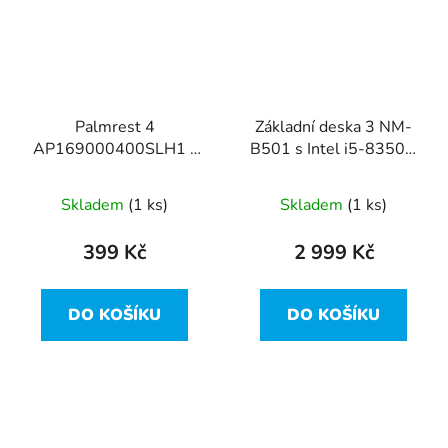
Palmrest 4
Základní deska 3 NM-
AP169000400SLH1 z
B501 s Intel i5-8350U
Lenovo ThinkPad T480
z Lenovo ThinkPad
/ stav B
T480
Skladem
(1 ks)
Skladem
(1 ks)
399 Kč
2 999 Kč
DO KOŠÍKU
DO KOŠÍKU