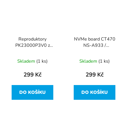
Reproduktory
NVMe board CT470
PK23000P3V0 z
NS-A933 /
Lenovo ThinkPad T480
DC02C009M00 z
Lenovo ThinkPad T480
Skladem
(1 ks)
Skladem
(1 ks)
299 Kč
299 Kč
DO KOŠÍKU
DO KOŠÍKU