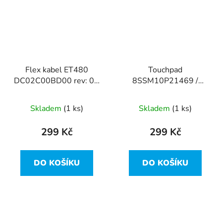
Flex kabel ET480
Touchpad
DC02C00BD00 rev: 0A
8SSM10P21469 /
z Lenovo ThinkPad
ET480 NBX0001LQ00
T480
z Lenovo ThinkPad
Skladem
(1 ks)
Skladem
(1 ks)
T480
299 Kč
299 Kč
DO KOŠÍKU
DO KOŠÍKU