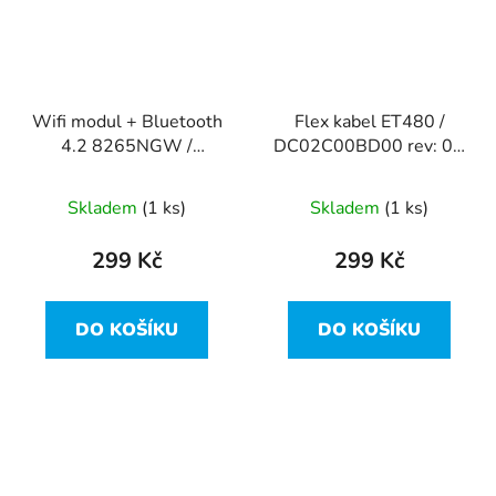
Wifi modul + Bluetooth
Flex kabel ET480 /
4.2 8265NGW /
DC02C00BD00 rev: 0A
01AX702 z Lenovo
z Lenovo ThinkPad
ThinkPad T480
T480
Skladem
(1 ks)
Skladem
(1 ks)
299 Kč
299 Kč
DO KOŠÍKU
DO KOŠÍKU