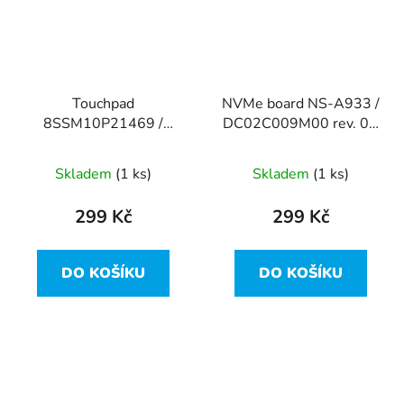
Touchpad
NVMe board NS-A933 /
8SSM10P21469 /
DC02C009M00 rev. 0A
NBX0001LQ00 rev: 0A
z Lenovo ThinkPad
z Lenovo ThinkPad
T480
Skladem
(1 ks)
Skladem
(1 ks)
T480
299 Kč
299 Kč
DO KOŠÍKU
DO KOŠÍKU