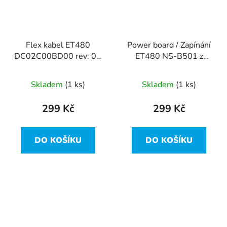
Flex kabel ET480
Power board / Zapínání
DC02C00BD00 rev: 0A
ET480 NS-B501 z
z Lenovo ThinkPad
Lenovo ThinkPad T480
T480
Skladem
(1 ks)
Skladem
(1 ks)
299 Kč
299 Kč
DO KOŠÍKU
DO KOŠÍKU