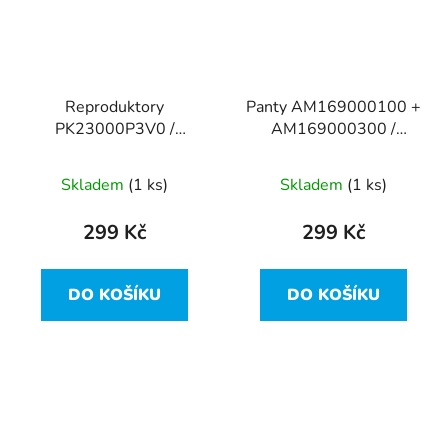
Reproduktory
Panty AM169000100 +
PK23000P3V0 /
AM169000300 /
VCO20A88D101 z
ET480 z Lenovo
Lenovo ThinkPad T480
ThinkPad T480
Skladem
(1 ks)
Skladem
(1 ks)
299 Kč
299 Kč
DO KOŠÍKU
DO KOŠÍKU