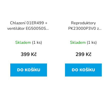
Chlazení 01ER499 +
Reproduktory
ventilátor EG50050S1-
PK23000P3V0 z
CA30-S9A Lenovo
Lenovo ThinkPad T480
ThinkPad T480
Skladem
(1 ks)
Skladem
(1 ks)
399 Kč
299 Kč
DO KOŠÍKU
DO KOŠÍKU