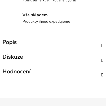
Pomůžeme kvalifikovaně vybrat
Vše skladem
Produkty ihned expedujeme
Popis
Diskuze
Hodnocení
Z