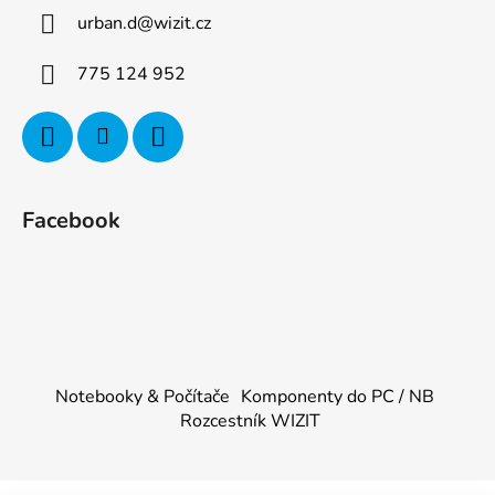
urban.d
@
wizit.cz
775 124 952
Facebook
Notebooky & Počítače
Komponenty do PC / NB
Rozcestník WIZIT