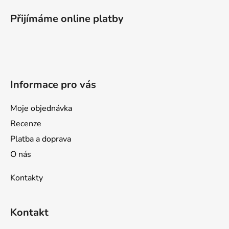
á
p
Přijímáme online platby
a
t
í
Informace pro vás
Moje objednávka
Recenze
Platba a doprava
O nás
Kontakty
Kontakt