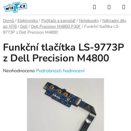
Přejít
Hledat
NÁKUP
na
KOŠÍK
obsah
Domů
/
Elektronika
/
Počítače a kancelář
/
Notebooky
/
Náhradní díly
do NTB
/
Dell
/
Dell Precision M4800 P30F
/
Funkční tlačítka LS-
9773P z Dell Precision M4800
Funkční tlačítka LS-9773P
z Dell Precision M4800
Průměrné
Neohodnoceno
Podrobnosti hodnocení
hodnocení
produktu
je
0,0
z
5
hvězdiček.