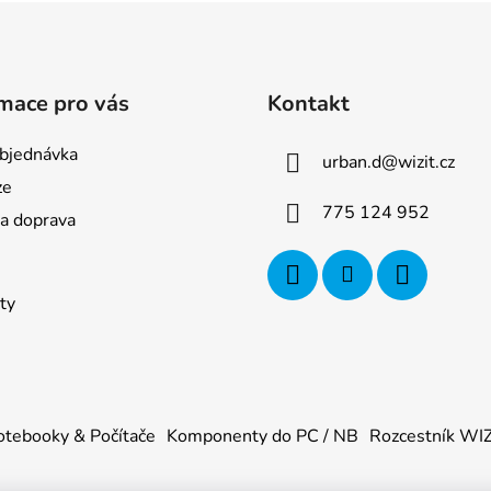
mace pro vás
Kontakt
bjednávka
urban.d
@
wizit.cz
ze
775 124 952
 a doprava
ty
tebooky & Počítače
Komponenty do PC / NB
Rozcestník WI