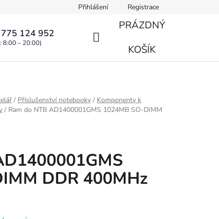
Přihlášení
Registrace
PRÁZDNÝ
 775 124 952
: 8:00 – 20:00)
NÁKUPNÍ
KOŠÍK
KOŠÍK
elář
/
Příslušenství notebooky
/
Komponenty k
y
/
Ram do NTB AD1400001GMS 1024MB SO-DIMM
 AD1400001GMS
DIMM DDR 400MHz