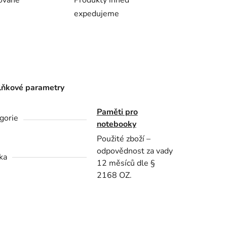
ovaně
Produkty ihned
expedujeme
ňkové parametry
Paměti pro
gorie
notebooky
Použité zboží –
odpovědnost za vady
ka
12 měsíců dle §
2168 OZ.