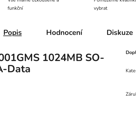
Vše máme ozkoušené a
Pomůžeme kvalifik
funkční
vybrat
Popis
Hodnocení
Diskuze
Dopl
001GMS 1024MB SO-
-Data
Kate
Záru