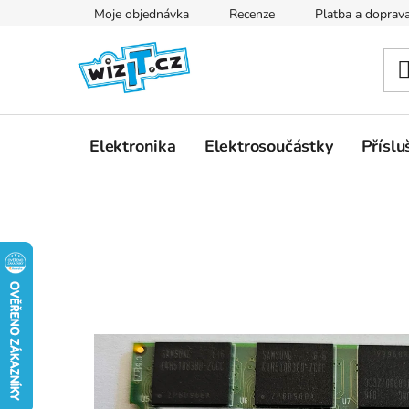
Přejít
Moje objednávka
Recenze
Platba a doprav
na
obsah
Elektronika
Elektrosoučástky
Příslu