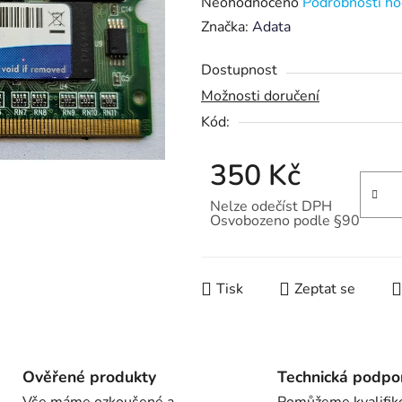
Průměrné
Neohodnoceno
Podrobnosti ho
hodnocení
Značka:
Adata
produktu
Dostupnost
je
Možnosti doručení
0,0
Kód:
z
5
350 Kč
hvězdiček.
Nelze odečíst DPH
Osvobozeno podle §90
Měrná cena:
Tisk
Zeptat se
Ověřené produkty
Technická podpo