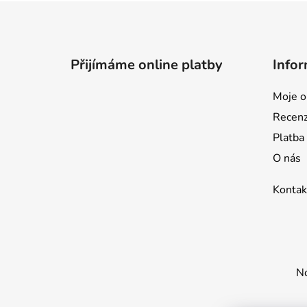
Z
á
p
Přijímáme online platby
Infor
a
t
Moje o
í
Recen
Platba
O nás
Kontak
No