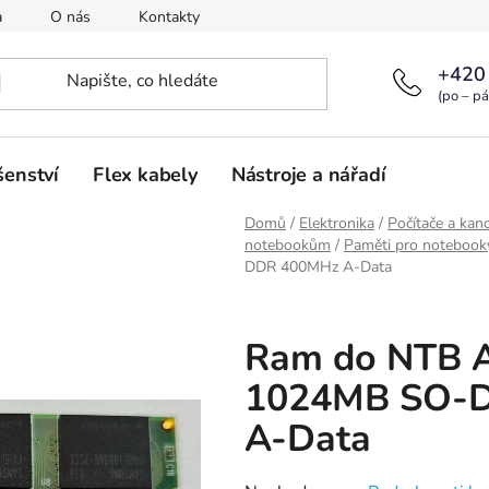
a
O nás
Kontakty
+420
(po – pá
šenství
Flex kabely
Nástroje a nářadí
Domů
/
Elektronika
/
Počítače a kanc
notebookům
/
Paměti pro notebook
DDR 400MHz A-Data
Ram do NTB
1024MB SO-
A-Data