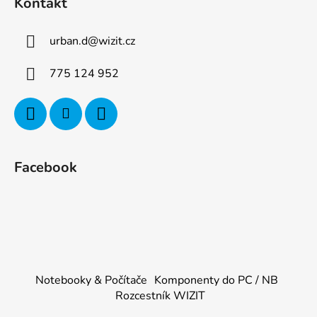
Kontakt
urban.d
@
wizit.cz
775 124 952
Facebook
Notebooky & Počítače
Komponenty do PC / NB
Rozcestník WIZIT