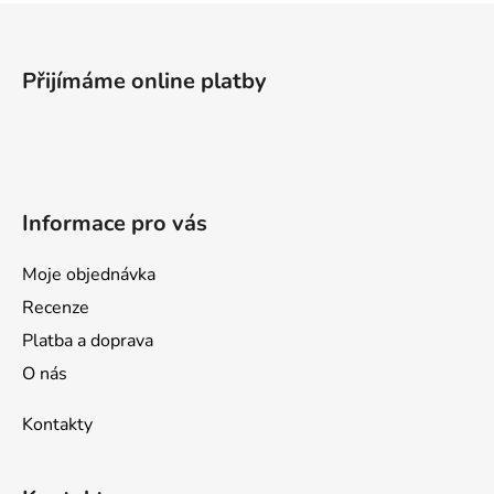
Z
á
p
Přijímáme online platby
a
t
í
Informace pro vás
Moje objednávka
Recenze
Platba a doprava
O nás
Kontakty