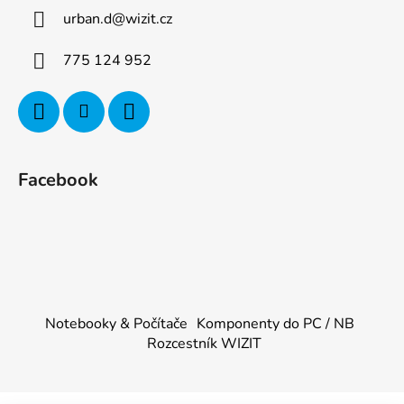
urban.d
@
wizit.cz
775 124 952
Facebook
Notebooky & Počítače
Komponenty do PC / NB
Rozcestník WIZIT