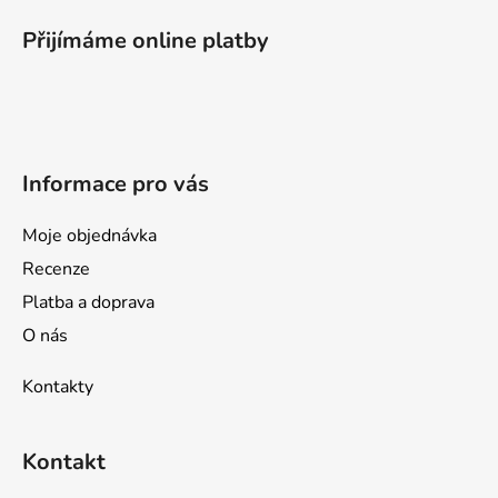
á
p
Přijímáme online platby
a
t
í
Informace pro vás
Moje objednávka
Recenze
Platba a doprava
O nás
Kontakty
Kontakt