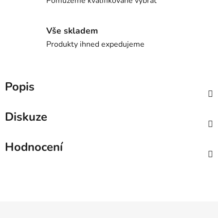
Pomůžeme kvalifikovaně vybrat
Vše skladem
Produkty ihned expedujeme
Popis
Diskuze
Hodnocení
Z