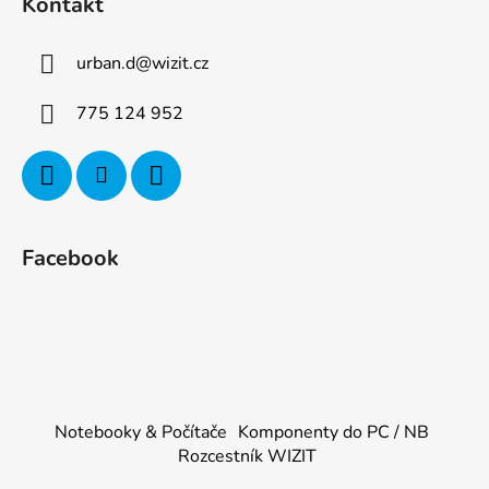
Kontakt
urban.d
@
wizit.cz
775 124 952
Facebook
Notebooky & Počítače
Komponenty do PC / NB
Rozcestník WIZIT