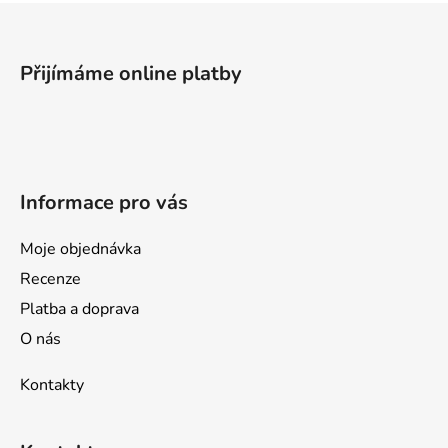
Z
á
p
Přijímáme online platby
a
t
í
Informace pro vás
Moje objednávka
Recenze
Platba a doprava
O nás
Kontakty