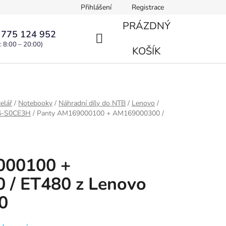
Přihlášení
Registrace
PRÁZDNÝ
 775 124 952
: 8:00 – 20:00)
NÁKUPNÍ
KOŠÍK
KOŠÍK
elář
/
Notebooky
/
Náhradní díly do NTB
/
Lenovo
/
L6-S0CE3H
/
Panty AM169000100 + AM169000300 /
000100 +
/ ET480 z Lenovo
0