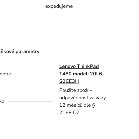
expedujeme
ňkové parametry
Lenovo ThinkPad
gorie
T480 model: 20L6-
S0CE3H
Použité zboží –
odpovědnost za vady
ka
12 měsíců dle §
2168 OZ.