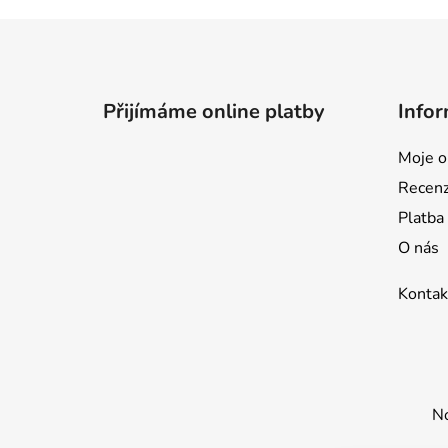
Z
á
p
Přijímáme online platby
Infor
a
t
Moje o
í
Recen
Platba
O nás
Kontak
No