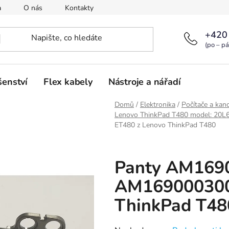
a
O nás
Kontakty
+420
(po – pá
šenství
Flex kabely
Nástroje a nářadí
Domů
/
Elektronika
/
Počítače a kanc
Lenovo ThinkPad T480 model: 20
ET480 z Lenovo ThinkPad T480
Panty AM169
AM169000300 
ThinkPad T48