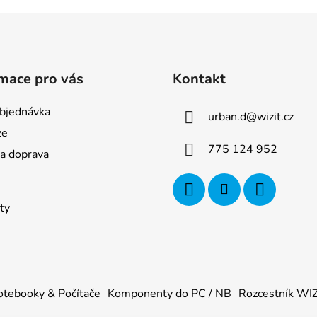
mace pro vás
Kontakt
bjednávka
urban.d
@
wizit.cz
ze
775 124 952
 a doprava
ty
tebooky & Počítače
Komponenty do PC / NB
Rozcestník WI