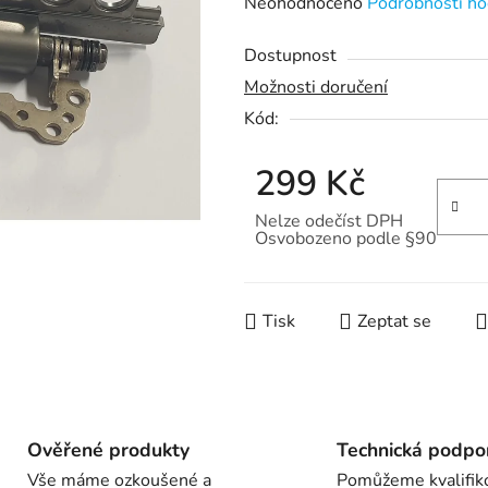
Průměrné
Neohodnoceno
Podrobnosti ho
hodnocení
Dostupnost
produktu
Možnosti doručení
je
Kód:
0,0
z
299 Kč
5
hvězdiček.
Nelze odečíst DPH
Osvobozeno podle §90
Měrná cena:
Tisk
Zeptat se
Ověřené produkty
Technická podpo
Vše máme ozkoušené a
Pomůžeme kvalifik