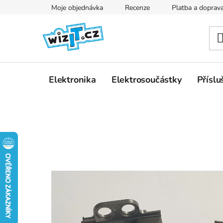
Přejít
Moje objednávka
Recenze
Platba a doprav
na
obsah
Elektronika
Elektrosoučástky
Příslu