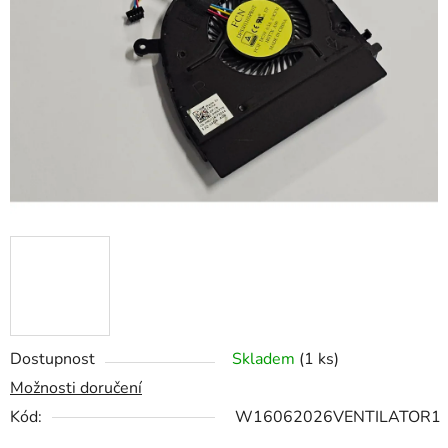
z
5
hvězdiček.
Dostupnost
Skladem
(1 ks)
Možnosti doručení
Kód:
W16062026VENTILATOR1