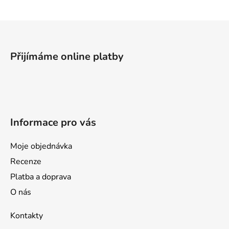
Z
á
p
Přijímáme online platby
a
t
í
Informace pro vás
Moje objednávka
Recenze
Platba a doprava
O nás
Kontakty