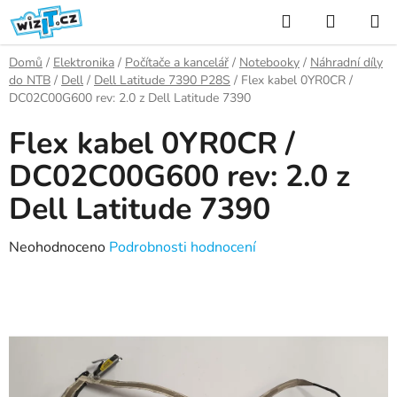
Přejít
Hledat
NÁKUP
na
KOŠÍK
obsah
Domů
/
Elektronika
/
Počítače a kancelář
/
Notebooky
/
Náhradní díly
do NTB
/
Dell
/
Dell Latitude 7390 P28S
/
Flex kabel 0YR0CR /
DC02C00G600 rev: 2.0 z Dell Latitude 7390
Flex kabel 0YR0CR /
DC02C00G600 rev: 2.0 z
Dell Latitude 7390
Průměrné
Neohodnoceno
Podrobnosti hodnocení
hodnocení
produktu
je
0,0
z
5