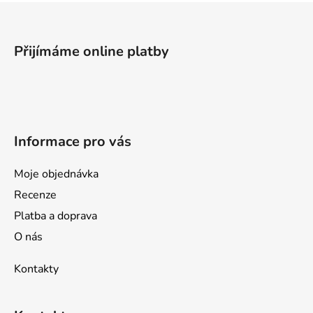
Z
á
p
Přijímáme online platby
a
t
í
Informace pro vás
Moje objednávka
Recenze
Platba a doprava
O nás
Kontakty