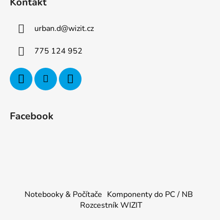
Kontakt
urban.d
@
wizit.cz
775 124 952
Facebook
Notebooky & Počítače
Komponenty do PC / NB
Rozcestník WIZIT