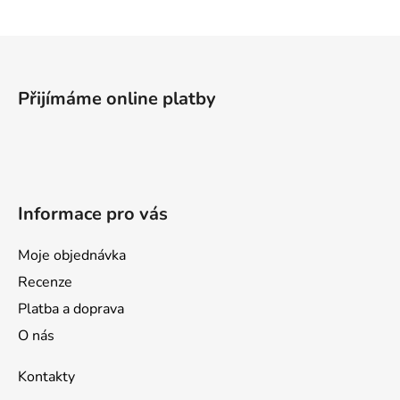
Z
á
p
Přijímáme online platby
a
t
í
Informace pro vás
Moje objednávka
Recenze
Platba a doprava
O nás
Kontakty