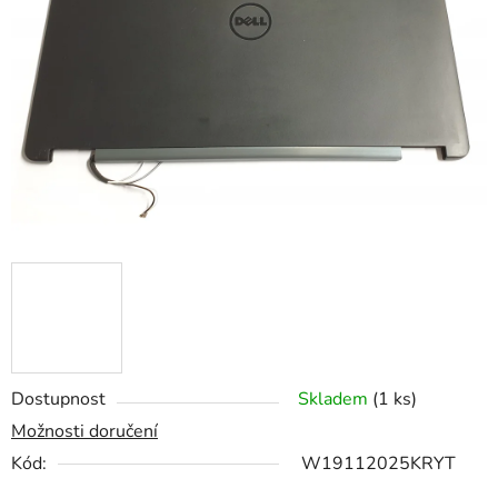
z
5
hvězdiček.
Dostupnost
Skladem
(1 ks)
Možnosti doručení
Kód:
W19112025KRYT