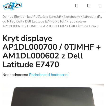
Přejít
Hledat
NÁKUP
na
KOŠÍK
obsah
Domů
/
Elektronika
/
Počítače a kancelář
/
Notebooky
/
Náhradní díly
do NTB
/
Dell
/
Dell Latitude E7470 P61G
/
Kryt displaye
AP1DL000700 / 0TJMHF + AM1DL000602 z Dell Latitude E7470
Kryt displaye
AP1DL000700 / 0TJMHF +
AM1DL000602 z Dell
Latitude E7470
Průměrné
Neohodnoceno
Podrobnosti hodnocení
hodnocení
produktu
je
0,0