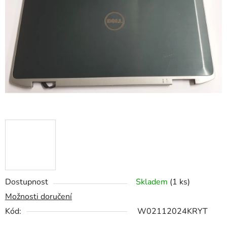
z
5
hvězdiček.
Dostupnost
Skladem
(1 ks)
Možnosti doručení
Kód:
W02112024KRYT