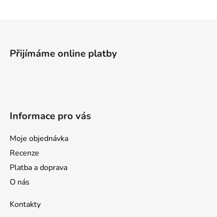
Z
á
p
Přijímáme online platby
a
t
í
Informace pro vás
Moje objednávka
Recenze
Platba a doprava
O nás
Kontakty