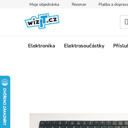
Přejít
Moje objednávka
Recenze
Platba a doprav
na
obsah
Elektronika
Elektrosoučástky
Příslu