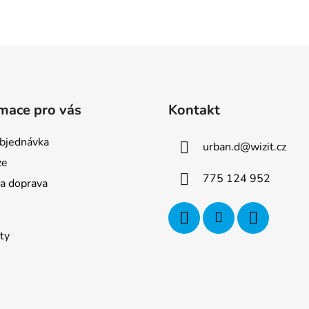
mace pro vás
Kontakt
bjednávka
urban.d
@
wizit.cz
ze
775 124 952
 a doprava
ty