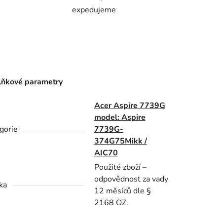
expedujeme
ňkové parametry
Acer Aspire 7739G
model: Aspire
gorie
7739G-
374G75Mikk /
AIC70
Použité zboží –
odpovědnost za vady
ka
12 měsíců dle §
2168 OZ.