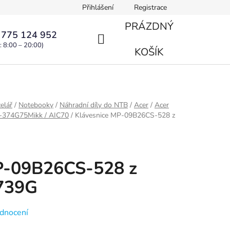
Přihlášení
Registrace
PRÁZDNÝ
 775 124 952
: 8:00 – 20:00)
NÁKUPNÍ
KOŠÍK
KOŠÍK
elář
/
Notebooky
/
Náhradní díly do NTB
/
Acer
/
Acer
G-374G75Mikk / AIC70
/
Klávesnice MP-09B26CS-528 z
P-09B26CS-528 z
7739G
dnocení