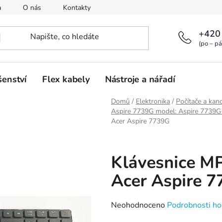
a
O nás
Kontakty
+420
(po – pá
šenství
Flex kabely
Nástroje a nářadí
Domů
/
Elektronika
/
Počítače a kanc
Aspire 7739G model: Aspire 7739
Acer Aspire 7739G
Klávesnice M
Acer Aspire 
Průměrné
Neohodnoceno
Podrobnosti ho
hodnocení