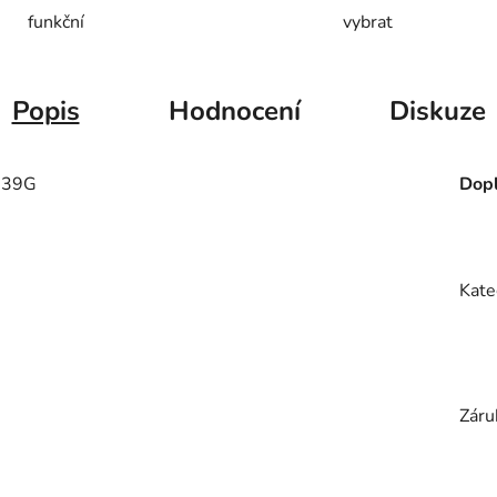
funkční
vybrat
Popis
Hodnocení
Diskuze
739G
Dopl
Kate
Záru