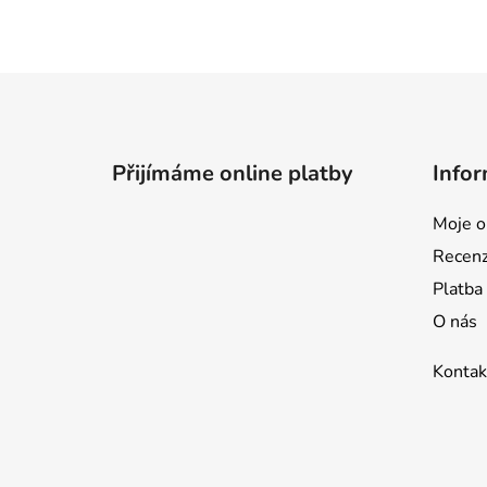
Z
á
p
Přijímáme online platby
Infor
a
t
Moje o
í
Recen
Platba
O nás
Kontak