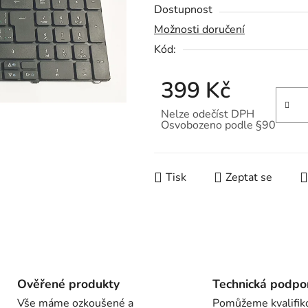
Dostupnost
produktu
Možnosti doručení
je
Kód:
0,0
z
399 Kč
5
hvězdiček.
Nelze odečíst DPH
Osvobozeno podle §90
Měrná cena:
Tisk
Zeptat se
Ověřené produkty
Technická podpo
Vše máme ozkoušené a
Pomůžeme kvalifik