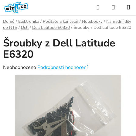
Přejít
Hledat
NÁKUP
na
KOŠÍK
obsah
Domů
/
Elektronika
/
Počítače a kancelář
/
Notebooky
/
Náhradní díly
do NTB
/
Dell
/
Dell Latitude E6320
/
Šroubky z Dell Latitude E6320
Šroubky z Dell Latitude
E6320
Průměrné
Neohodnoceno
Podrobnosti hodnocení
hodnocení
produktu
je
0,0
z
5
hvězdiček.