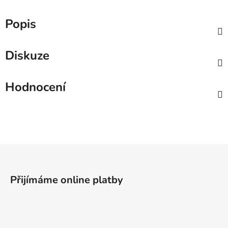
Popis
Diskuze
Hodnocení
Z
á
p
Přijímáme online platby
a
t
í