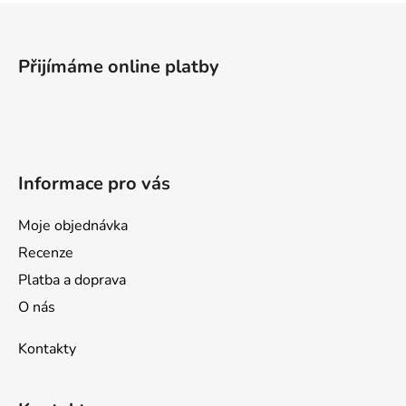
Z
á
p
Přijímáme online platby
a
t
í
Informace pro vás
Moje objednávka
Recenze
Platba a doprava
O nás
Kontakty