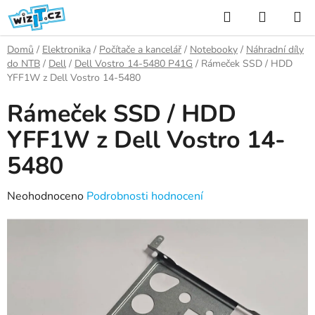
Přejít
Hledat
NÁKUP
na
KOŠÍK
obsah
Domů
/
Elektronika
/
Počítače a kancelář
/
Notebooky
/
Náhradní díly
do NTB
/
Dell
/
Dell Vostro 14-5480 P41G
/
Rámeček SSD / HDD
YFF1W z Dell Vostro 14-5480
Rámeček SSD / HDD
YFF1W z Dell Vostro 14-
5480
Průměrné
Neohodnoceno
Podrobnosti hodnocení
hodnocení
produktu
je
0,0
z
5