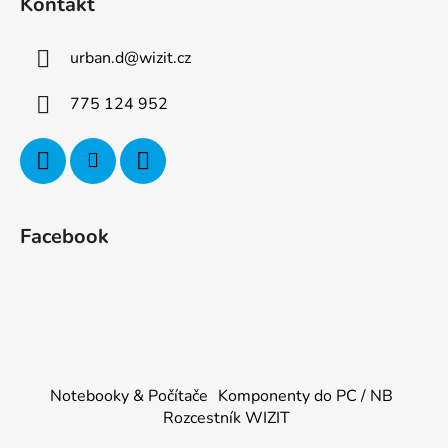
Kontakt
urban.d
@
wizit.cz
775 124 952
Facebook
Notebooky & Počítače
Komponenty do PC / NB
Rozcestník WIZIT