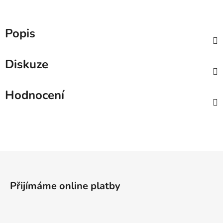
Popis
Diskuze
Hodnocení
Z
á
p
Přijímáme online platby
a
t
í