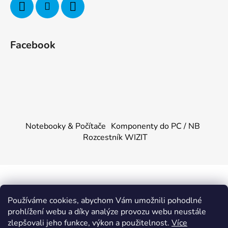
Facebook
Notebooky & Počítače
Komponenty do PC / NB
Rozcestník WIZIT
Vytvořil Shoptet
&
PekneWeby
Používáme cookies, abychom Vám umožnili pohodlné
Copyright 2026
KOMPONENTY.NET / WIZIT.EU
.
prohlížení webu a díky analýze provozu webu neustále
Všechna práva vyhrazena.
|
Obchodní podmínky
|
Ochrana
zlepšovali jeho funkce, výkon a použitelnost.
Více
osobních údajů