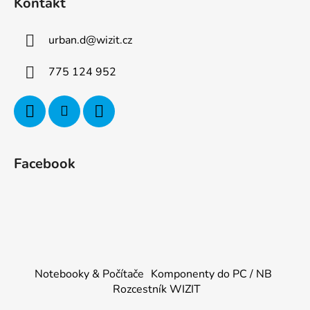
Kontakt
urban.d
@
wizit.cz
775 124 952
Facebook
Notebooky & Počítače
Komponenty do PC / NB
Rozcestník WIZIT