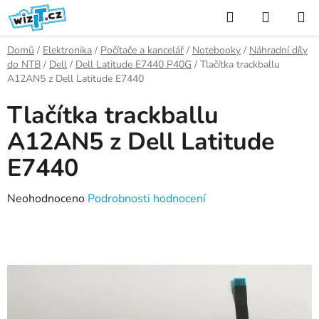
Přejít
Hledat
NÁKUP
na
KOŠÍK
obsah
Domů
/
Elektronika
/
Počítače a kancelář
/
Notebooky
/
Náhradní díly
do NTB
/
Dell
/
Dell Latitude E7440 P40G
/
Tlačítka trackballu
A12AN5 z Dell Latitude E7440
Tlačítka trackballu
A12AN5 z Dell Latitude
E7440
Průměrné
Neohodnoceno
Podrobnosti hodnocení
hodnocení
produktu
je
0,0
z
5