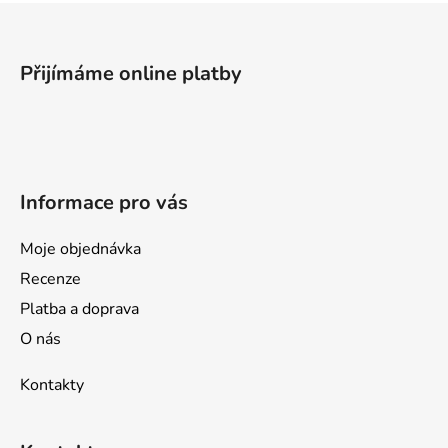
Z
á
p
Přijímáme online platby
a
t
í
Informace pro vás
Moje objednávka
Recenze
Platba a doprava
O nás
Kontakty