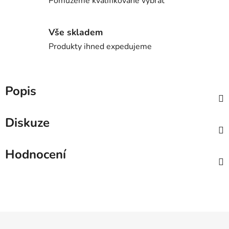
Pomůžeme kvalifikovaně vybrat
Vše skladem
Produkty ihned expedujeme
Popis
Diskuze
Hodnocení
Z