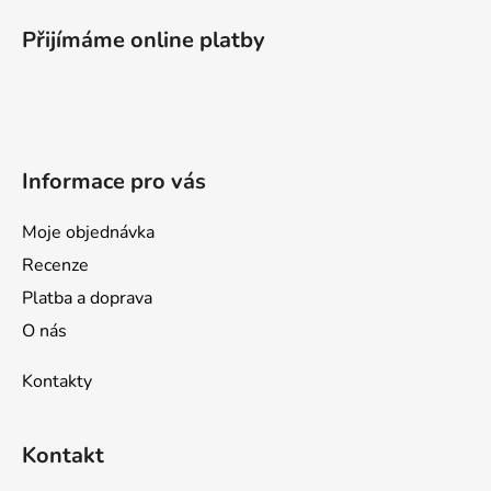
á
p
Přijímáme online platby
a
t
í
Informace pro vás
Moje objednávka
Recenze
Platba a doprava
O nás
Kontakty
Kontakt