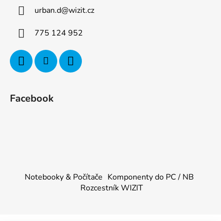
urban.d
@
wizit.cz
775 124 952
Facebook
Notebooky & Počítače
Komponenty do PC / NB
Rozcestník WIZIT