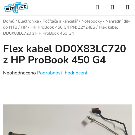
Přejít
Hledat
NÁKUP
na
KOŠÍK
obsah
Domů
/
Elektronika
/
Počítače a kancelář
/
Notebooky
/
Náhradní díly
do NTB
/
HP
/
HP ProBook 450 G4 PN: Z2Y24ES
/
Flex kabel
DD0X83LC720 z HP ProBook 450 G4
Flex kabel DD0X83LC720
z HP ProBook 450 G4
Průměrné
Neohodnoceno
Podrobnosti hodnocení
hodnocení
produktu
je
0,0
z
5
hvězdiček.