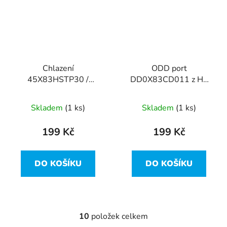
Chlazení
ODD port
45X83HSTP30 /
DD0X83CD011 z HP
911616-001 z HP
ProBook 450 G4
ProBook 450 G4
Skladem
(1 ks)
Skladem
(1 ks)
199 Kč
199 Kč
DO KOŠÍKU
DO KOŠÍKU
10
položek celkem
O