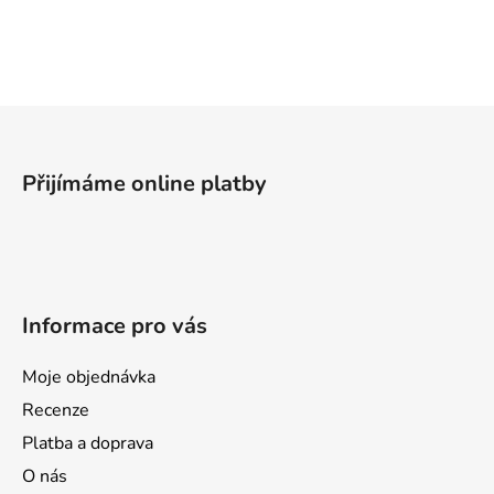
v
l
á
d
a
Z
c
á
í
p
p
Přijímáme online platby
a
r
v
t
k
í
y
v
Informace pro vás
ý
p
i
Moje objednávka
s
Recenze
u
Platba a doprava
O nás