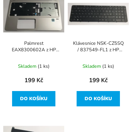
r
p
o
i
d
s
u
p
k
r
t
Palmrest
Klávesnice NSK-CZ5SQ
o
ů
EAX8300602A z HP
/ 837549-FL1 z HP
d
ProBook 450 G4 vada
ProBook 450 G4 vadná
u
Skladem
(1 ks)
Skladem
(1 ks)
k
t
199 Kč
199 Kč
ů
DO KOŠÍKU
DO KOŠÍKU