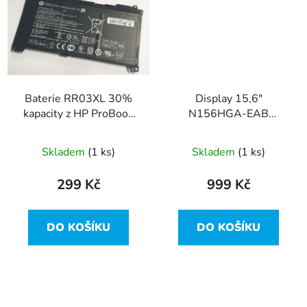
Baterie RR03XL 30%
Display 15,6"
kapacity z HP ProBook
N156HGA-EAB
450 G4
1920x1080 WUXGA
30pin Slim HP ProBook
Skladem
(1 ks)
Skladem
(1 ks)
450 G4
299 Kč
999 Kč
DO KOŠÍKU
DO KOŠÍKU