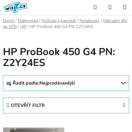
Přejít
Hledat
NÁKUP
na
KOŠÍK
obsah
Domů
/
Elektronika
/
Počítače a kancelář
/
Notebooky
/
Náhradní díly
do NTB
/
HP
/
HP ProBook 450 G4 PN: Z2Y24ES
HP ProBook 450 G4 PN:
Z2Y24ES
Ř
Řadit podle:
Nejprodávanější
a
z
e
OTEVŘÍT FILTR
n
í
V
p
ý