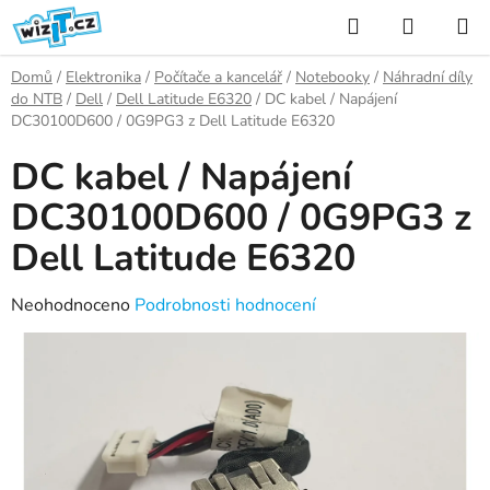
Přejít
Hledat
NÁKUP
na
KOŠÍK
obsah
Domů
/
Elektronika
/
Počítače a kancelář
/
Notebooky
/
Náhradní díly
do NTB
/
Dell
/
Dell Latitude E6320
/
DC kabel / Napájení
DC30100D600 / 0G9PG3 z Dell Latitude E6320
DC kabel / Napájení
DC30100D600 / 0G9PG3 z
Dell Latitude E6320
Průměrné
Neohodnoceno
Podrobnosti hodnocení
hodnocení
produktu
je
0,0
z
5