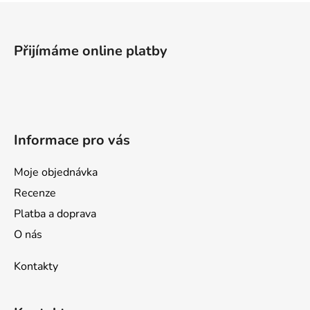
Z
á
p
Přijímáme online platby
a
t
í
Informace pro vás
Moje objednávka
Recenze
Platba a doprava
O nás
Kontakty