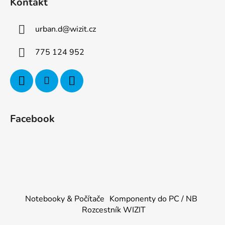
Kontakt
urban.d
@
wizit.cz
775 124 952
Facebook
Notebooky & Počítače
Komponenty do PC / NB
Rozcestník WIZIT