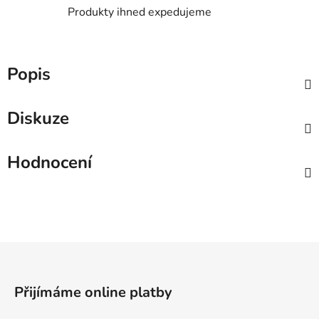
Produkty ihned expedujeme
Popis
Diskuze
Hodnocení
Z
á
p
Přijímáme online platby
a