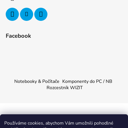
Facebook
Notebooky & Počítače
Komponenty do PC / NB
Rozcestník WIZIT
Vytvořil Shoptet
&
PekneWeby
Používáme cookies, abychom Vám umožnili pohodlné
Copyright 2026
KOMPONENTY.NET / WIZIT.EU
.