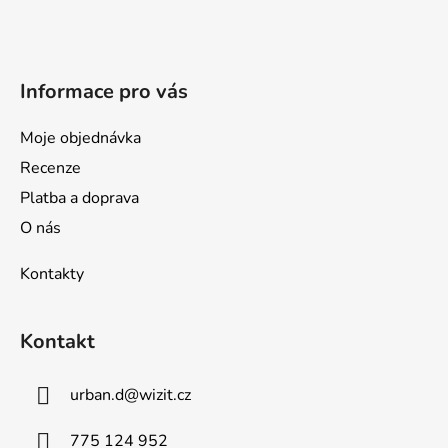
t
í
Informace pro vás
Moje objednávka
Recenze
Platba a doprava
O nás
Kontakty
Kontakt
urban.d
@
wizit.cz
775 124 952