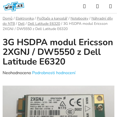
Přejít
Hledat
NÁKUP
na
KOŠÍK
obsah
Domů
/
Elektronika
/
Počítače a kancelář
/
Notebooky
/
Náhradní díly
do NTB
/
Dell
/
Dell Latitude E6320
/
3G HSDPA modul Ericsson
2XGNJ / DW5550 z Dell Latitude E6320
3G HSDPA modul Ericsson
2XGNJ / DW5550 z Dell
Latitude E6320
Průměrné
Neohodnoceno
Podrobnosti hodnocení
hodnocení
produktu
je
0,0
z
5