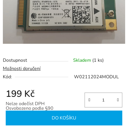
hvězdiček.
Dostupnost
Skladem
(1 ks)
Možnosti doručení
Kód:
W02112024MODUL
199 Kč
Nelze odečíst DPH
Osvobozeno podle §90
Měrná cena:
DO KOŠÍKU