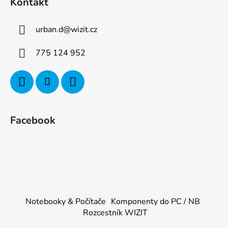
Kontakt
urban.d
@
wizit.cz
775 124 952
Facebook
Notebooky & Počítače
Komponenty do PC / NB
Rozcestník WIZIT