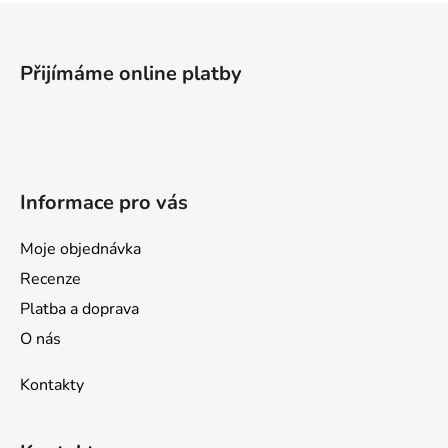
Z
á
p
Přijímáme online platby
a
t
í
Informace pro vás
Moje objednávka
Recenze
Platba a doprava
O nás
Kontakty