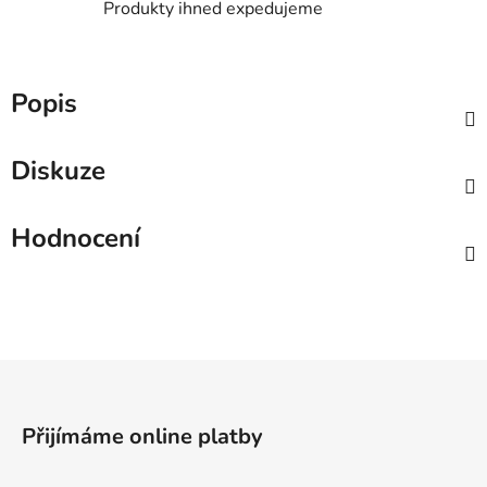
Produkty ihned expedujeme
Popis
Diskuze
Hodnocení
Z
á
p
Přijímáme online platby
a
t