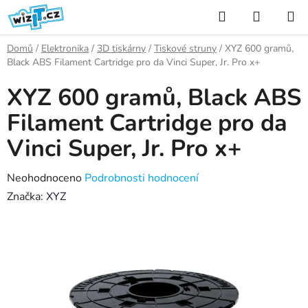
Přejít
Hledat
NÁKUP
na
KOŠÍK
obsah
Domů
/
Elektronika
/
3D tiskárny
/
Tiskové struny
/
XYZ 600 gramů,
Black ABS Filament Cartridge pro da Vinci Super, Jr. Pro x+
XYZ 600 gramů, Black ABS
Filament Cartridge pro da
Vinci Super, Jr. Pro x+
Průměrné
Neohodnoceno
Podrobnosti hodnocení
hodnocení
Značka:
XYZ
produktu
je
0,0
z
5
hvězdiček.