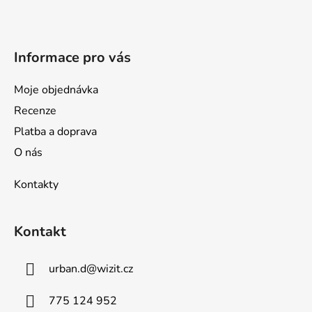
í
Informace pro vás
Moje objednávka
Recenze
Platba a doprava
O nás
Kontakty
Kontakt
urban.d
@
wizit.cz
775 124 952