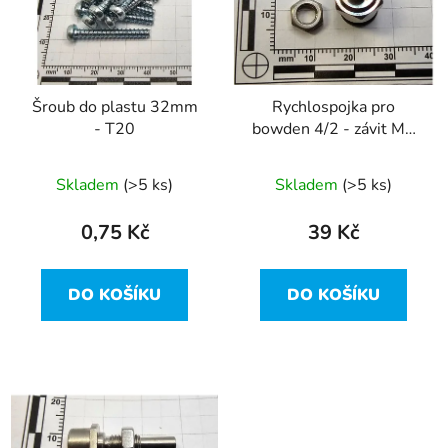
i
p
s
r
p
o
r
d
Šroub do plastu 32mm
Rychlospojka pro
o
u
- T20
bowden 4/2 - závit M6
d
k
+ matička
u
t
Skladem
(>5 ks)
Skladem
(>5 ks)
k
ů
t
0,75 Kč
39 Kč
ů
DO KOŠÍKU
DO KOŠÍKU