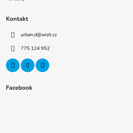
Kontakt
urban.d
@
wizit.cz
775 124 952
Facebook