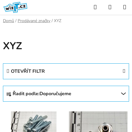
Přejít
Hledat
NÁKUP
na
KOŠÍK
obsah
Domů
/
Prodávané značky
/
XYZ
XYZ
OTEVŘÍT FILTR
Ř
Řadit podle:
Doporučujeme
a
z
V
e
ý
n
p
í