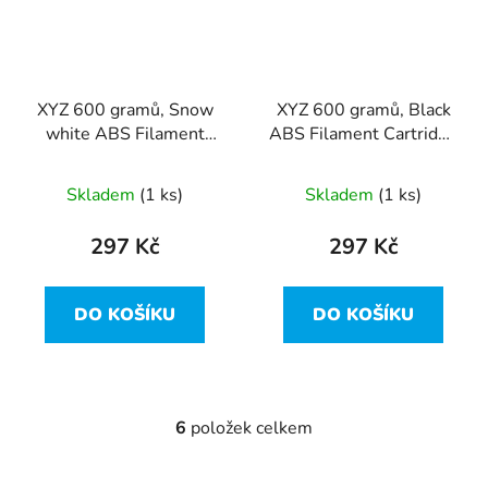
XYZ 600 gramů, Snow
XYZ 600 gramů, Black
white ABS Filament
ABS Filament Cartridge
Cartridge pro da Vinci
pro da Vinci Super, Jr.
Super, Jr. Pro x+
Pro x+
Skladem
(1 ks)
Skladem
(1 ks)
297 Kč
297 Kč
DO KOŠÍKU
DO KOŠÍKU
6
položek celkem
O
v
l