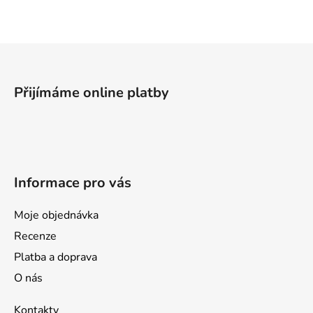
á
d
a
Z
c
á
í
p
p
Přijímáme online platby
a
r
v
t
k
í
y
v
Informace pro vás
ý
p
i
Moje objednávka
s
Recenze
u
Platba a doprava
O nás
Kontakty