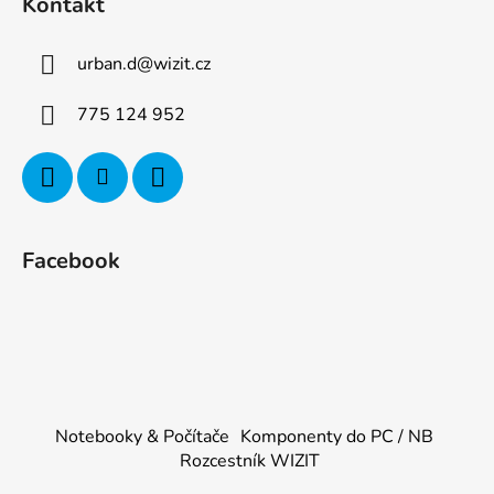
Kontakt
urban.d
@
wizit.cz
775 124 952
Facebook
Notebooky & Počítače
Komponenty do PC / NB
Rozcestník WIZIT