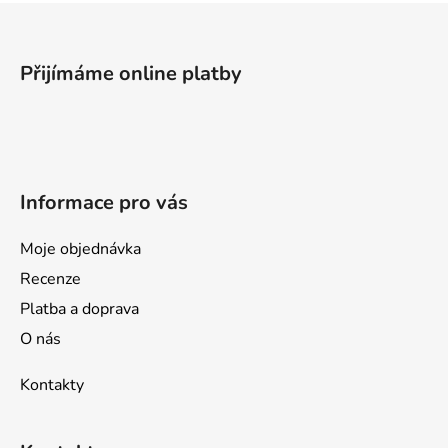
Z
á
p
Přijímáme online platby
a
t
í
Informace pro vás
Moje objednávka
Recenze
Platba a doprava
O nás
Kontakty