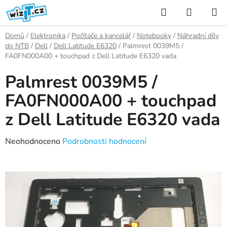
Přejít
Hledat
NÁKUP
na
KOŠÍK
obsah
Domů
/
Elektronika
/
Počítače a kancelář
/
Notebooky
/
Náhradní díly
do NTB
/
Dell
/
Dell Latitude E6320
/
Palmrest 0039M5 /
FA0FN000A00 + touchpad z Dell Latitude E6320 vada
Palmrest 0039M5 /
FA0FN000A00 + touchpad
z Dell Latitude E6320 vada
Průměrné
Neohodnoceno
Podrobnosti hodnocení
hodnocení
produktu
je
0,0
z
5