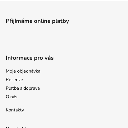
Z
á
p
Přijímáme online platby
a
t
í
Informace pro vás
Moje objednávka
Recenze
Platba a doprava
O nás
Kontakty