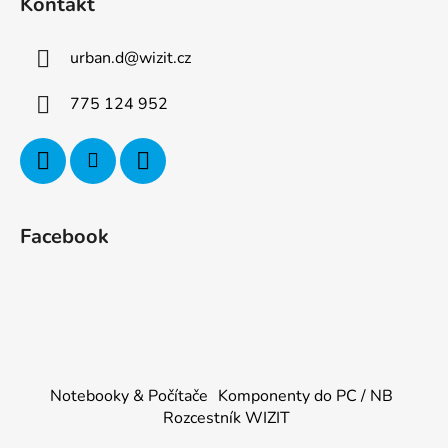
Kontakt
urban.d
@
wizit.cz
775 124 952
Facebook
Notebooky & Počítače
Komponenty do PC / NB
Rozcestník WIZIT