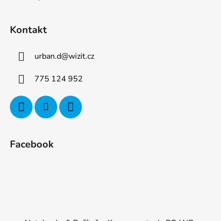
Kontakt
urban.d
@
wizit.cz
775 124 952
Facebook