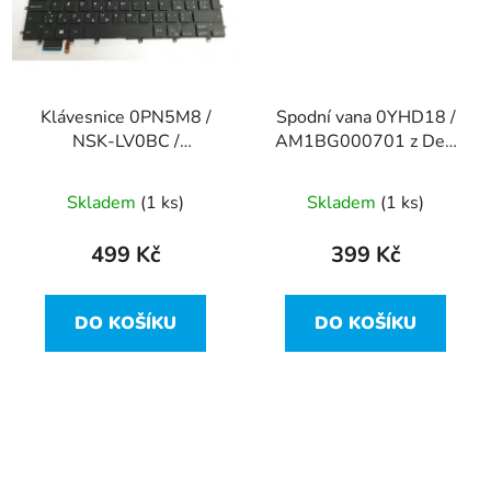
Klávesnice 0PN5M8 /
Spodní vana 0YHD18 /
NSK-LV0BC /
AM1BG000701 z Dell
PK131BG2A22 z Dell
XPS 15 9550
XPS 15 9550
Skladem
(1 ks)
Skladem
(1 ks)
499 Kč
399 Kč
DO KOŠÍKU
DO KOŠÍKU