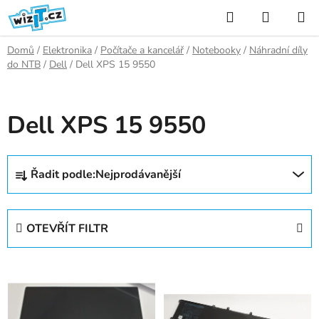
Přejít
Hledat
NÁKUP
na
KOŠÍK
obsah
Domů
/
Elektronika
/
Počítače a kancelář
/
Notebooky
/
Náhradní díly
do NTB
/
Dell
/
Dell XPS 15 9550
Dell XPS 15 9550
Ř
Řadit podle:
Nejprodávanější
a
z
e
OTEVŘÍT FILTR
n
í
V
p
ý
r
p
o