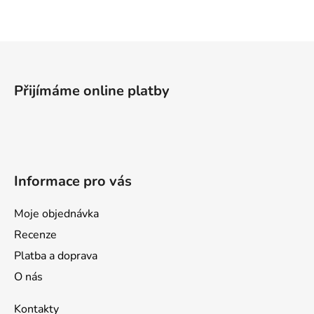
á
d
a
Z
c
á
í
p
p
Přijímáme online platby
a
r
v
t
k
í
y
v
Informace pro vás
ý
p
i
Moje objednávka
s
Recenze
u
Platba a doprava
O nás
Kontakty