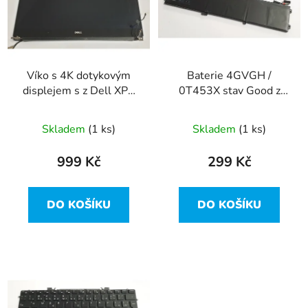
i
d
s
u
p
k
r
t
Víko s 4K dotykovým
Baterie 4GVGH /
o
ů
displejem s z Dell XPS
0T453X stav Good z
d
15 9550 vada
Dell XPS 15 9550
u
Skladem
(1 ks)
Skladem
(1 ks)
k
t
999 Kč
299 Kč
ů
DO KOŠÍKU
DO KOŠÍKU