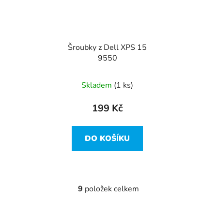
Šroubky z Dell XPS 15
9550
Skladem
(1 ks)
199 Kč
DO KOŠÍKU
9
položek celkem
O
v
l