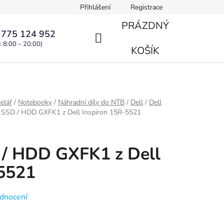
Přihlášení
Registrace
PRÁZDNÝ
 775 124 952
: 8:00 – 20:00)
NÁKUPNÍ
KOŠÍK
KOŠÍK
elář
/
Notebooky
/
Náhradní díly do NTB
/
Dell
/
Dell
SSD / HDD GXFK1 z Dell Inspiron 15R-5521
/ HDD GXFK1 z Dell
-5521
dnocení