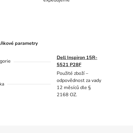
ňkové parametry
Dell Inspiron 15R-
gorie
5521 P28F
Použité zboží –
odpovědnost za vady
ka
12 měsíců dle §
2168 OZ.