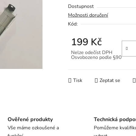
Dostupnost
je
Možnosti doručení
0,0
Kód:
z
5
199 Kč
hvězdiček.
Nelze odečíst DPH
Osvobozeno podle §90
Měrná cena:
Tisk
Zeptat se
Ověřené produkty
Technická podpo
Vše máme ozkoušené a
Pomůžeme kvalifik
funkční
vybrat