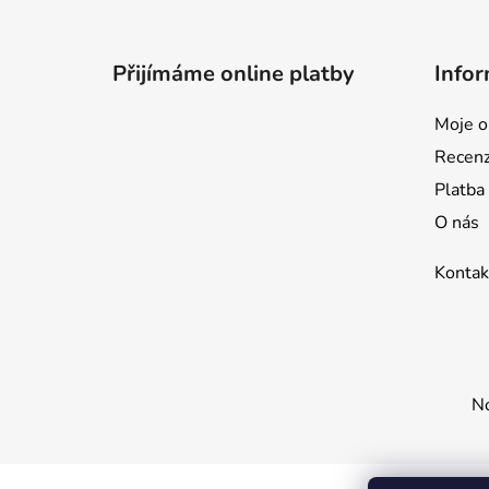
Z
á
p
Přijímáme online platby
Infor
a
t
Moje o
í
Recen
Platba
O nás
Kontak
No