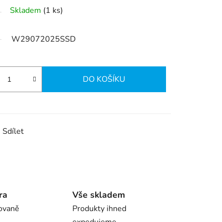
Skladem
(1 ks)
W29072025SSD
DO KOŠÍKU
Sdílet
ra
Vše skladem
ovaně
Produkty ihned
expedujeme