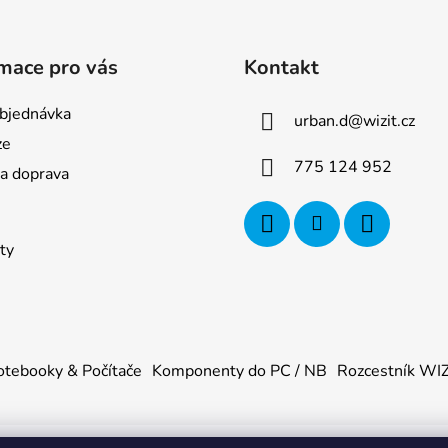
mace pro vás
Kontakt
bjednávka
urban.d
@
wizit.cz
ze
775 124 952
 a doprava
ty
tebooky & Počítače
Komponenty do PC / NB
Rozcestník WI