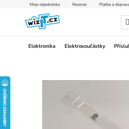
Přejít
Moje objednávka
Recenze
Platba a doprav
na
obsah
Elektronika
Elektrosoučástky
Příslu