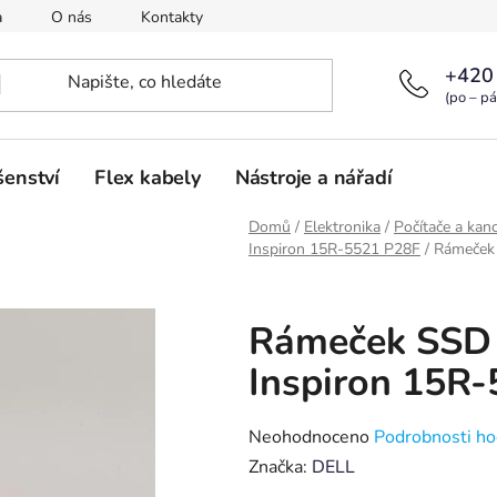
a
O nás
Kontakty
+420
(po – pá
šenství
Flex kabely
Nástroje a nářadí
Domů
/
Elektronika
/
Počítače a kanc
Inspiron 15R-5521 P28F
/
Rámeček 
Rámeček SSD 
Inspiron 15R
Průměrné
Neohodnoceno
Podrobnosti ho
hodnocení
Značka:
DELL
produktu