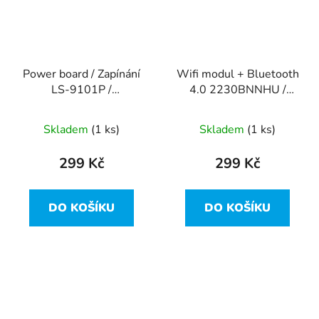
Power board / Zapínání
Wifi modul + Bluetooth
LS-9101P /
4.0 2230BNNHU /
NBX00019O00 z Dell
05DVH7 z Dell Inspiron
Inspiron 15R-5521
15R-5521
Skladem
(1 ks)
Skladem
(1 ks)
299 Kč
299 Kč
DO KOŠÍKU
DO KOŠÍKU