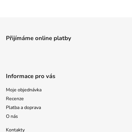
á
d
a
Z
c
á
í
p
p
Přijímáme online platby
a
r
v
t
k
í
y
v
Informace pro vás
ý
p
i
Moje objednávka
s
Recenze
u
Platba a doprava
O nás
Kontakty