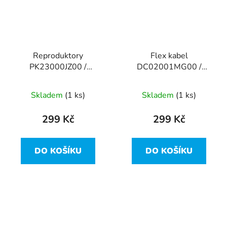
Reproduktory
Flex kabel
PK23000JZ00 /
DC02001MG00 /
0P07CN z Dell Inspiron
0DR1KW z Dell
15R-5521
Inspiron 15R-5521
Skladem
(1 ks)
Skladem
(1 ks)
299 Kč
299 Kč
DO KOŠÍKU
DO KOŠÍKU