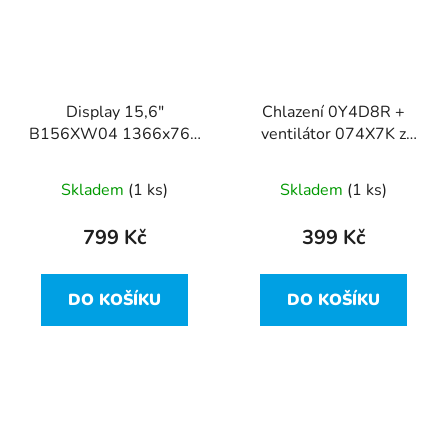
Display 15,6"
Chlazení 0Y4D8R +
B156XW04 1366x768
ventilátor 074X7K z
WXGA 40pin slim Dell
Dell Inspiron 15R-5521
Inspiron 15R-5521
Skladem
(1 ks)
Skladem
(1 ks)
799 Kč
399 Kč
DO KOŠÍKU
DO KOŠÍKU