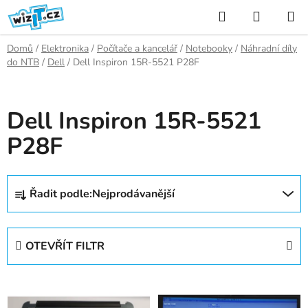
Přejít
Hledat
NÁKUP
na
KOŠÍK
obsah
Domů
/
Elektronika
/
Počítače a kancelář
/
Notebooky
/
Náhradní díly
do NTB
/
Dell
/
Dell Inspiron 15R-5521 P28F
Dell Inspiron 15R-5521
P28F
Ř
Řadit podle:
Nejprodávanější
a
z
e
OTEVŘÍT FILTR
n
í
V
p
ý