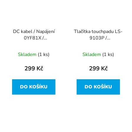
DC kabel / Napájení
Tlačítka touchpadu LS-
0YF81X /
9103P /
DC30100M900 z Dell
NBX00019P00 z Dell
Inspiron 15R-5521
Inspiron 15R-5521
Skladem
(1 ks)
Skladem
(1 ks)
299 Kč
299 Kč
DO KOŠÍKU
DO KOŠÍKU