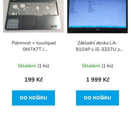
r
p
o
i
d
s
u
p
k
r
t
Palmrest + touchpad
Základní deska LA-
o
ů
0M7X7T /
9104P s i5-3337U z
d
AP0U5000200 z Dell
Dell Inspiron 15R-5521
u
Inspiron 15R-5521
Skladem
(1 ks)
Skladem
(1 ks)
k
vada
t
199 Kč
1 999 Kč
ů
DO KOŠÍKU
DO KOŠÍKU