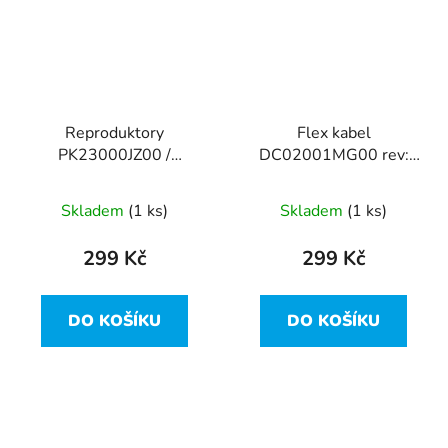
Reproduktory
Flex kabel
PK23000JZ00 /
DC02001MG00 rev:
0P07CN z Dell Inspiron
1.0 / 0DR1KW z Dell
15R-5521
Inspiron 15R-5521
Skladem
(1 ks)
Skladem
(1 ks)
299 Kč
299 Kč
DO KOŠÍKU
DO KOŠÍKU