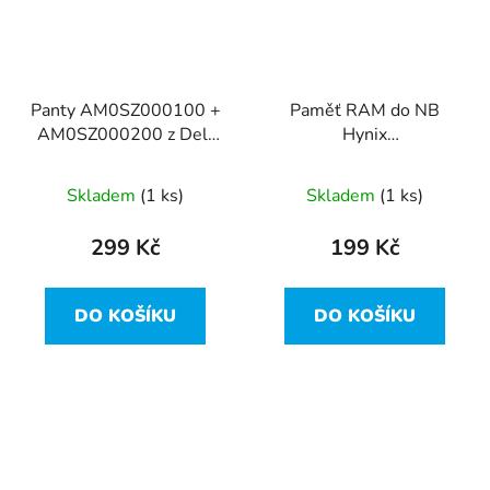
Panty AM0SZ000100 +
Paměť RAM do NB
AM0SZ000200 z Dell
Hynix
Inspiron 15R-5521
HMT325S6CFR8C-PB
2GB 1600MHz DDR3
Skladem
(1 ks)
Skladem
(1 ks)
PC3
299 Kč
199 Kč
DO KOŠÍKU
DO KOŠÍKU