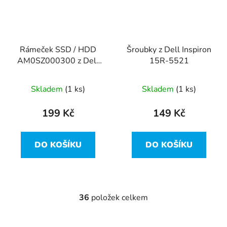
Rámeček SSD / HDD
Šroubky z Dell Inspiron
AM0SZ000300 z Dell
15R-5521
Inspiron 15R-5521
Skladem
(1 ks)
Skladem
(1 ks)
199 Kč
149 Kč
DO KOŠÍKU
DO KOŠÍKU
36
položek celkem
O
v
l