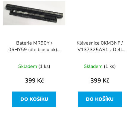
Baterie MR90Y /
Klávesnice 0KM3NF /
06HY59 (dle biosu ok) z
V137325AS1 z Dell
Dell Inspiron 15R-5521
Inspiron 15R-5521
Skladem
(1 ks)
Skladem
(1 ks)
399 Kč
399 Kč
DO KOŠÍKU
DO KOŠÍKU