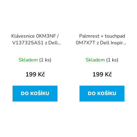
Klávesnice 0KM3NF /
Palmrest + touchpad
V137325AS1 z Dell
0M7X7T z Dell Inspiron
Inspiron 15R-5521
15R-5521 vada
vadná
Skladem
(1 ks)
Skladem
(1 ks)
199 Kč
199 Kč
DO KOŠÍKU
DO KOŠÍKU