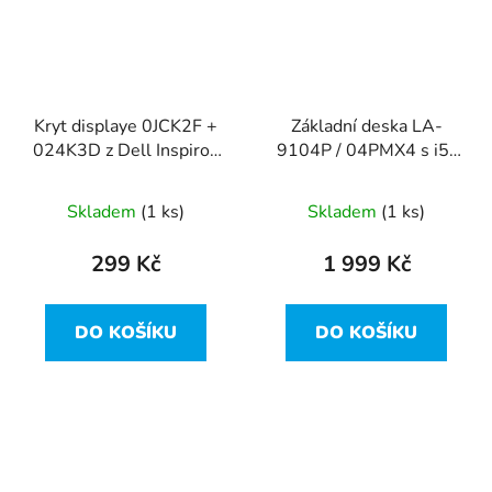
Kryt displaye 0JCK2F +
Základní deska LA-
024K3D z Dell Inspiron
9104P / 04PMX4 s i5-
15R-5521 vada
3317U z Dell Inspiron
15R-5521
Skladem
(1 ks)
Skladem
(1 ks)
299 Kč
1 999 Kč
DO KOŠÍKU
DO KOŠÍKU