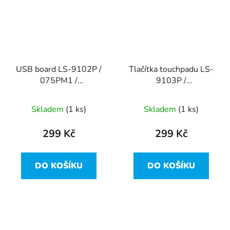
USB board LS-9102P /
Tlačítka touchpadu LS-
075PM1 /
9103P /
NBX00019N00 z Dell
NBX00019P00 z Dell
Inspiron 15R-5521
Inspiron 15R-5521
Skladem
(1 ks)
Skladem
(1 ks)
299 Kč
299 Kč
DO KOŠÍKU
DO KOŠÍKU