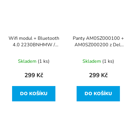
Wifi modul + Bluetooth
Panty AM0SZ000100 +
4.0 2230BNHMW /
AM0SZ000200 z Dell
05DVH7 z Dell Inspiron
Inspiron 15R-5521
15R-5521
Skladem
(1 ks)
Skladem
(1 ks)
299 Kč
299 Kč
DO KOŠÍKU
DO KOŠÍKU