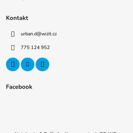
Kontakt
urban.d
@
wizit.cz
775 124 952
Facebook