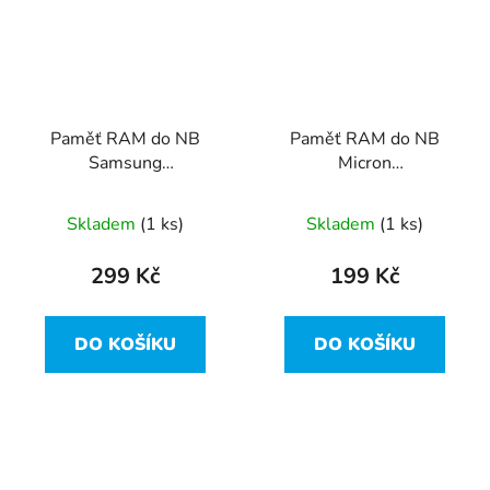
Paměť RAM do NB
Paměť RAM do NB
Samsung
Micron
M471B5173QH0-YK0
MT8KTF25664HZ-
4GB 1600MHz DDR3
1G6M1 2GB 1600Mhz
Skladem
(1 ks)
Skladem
(1 ks)
PC3L
DDR3 PC3L
299 Kč
199 Kč
DO KOŠÍKU
DO KOŠÍKU