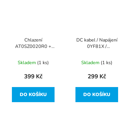
Chlazení
DC kabel / Napájení
AT0SZ0020R0 +
0YF81X /
ventilátor
DC30100M900 z Dell
DC28000C8S0 z Dell
Inspiron 15R-5521
Skladem
(1 ks)
Skladem
(1 ks)
Inspiron 15R-5521
399 Kč
299 Kč
DO KOŠÍKU
DO KOŠÍKU