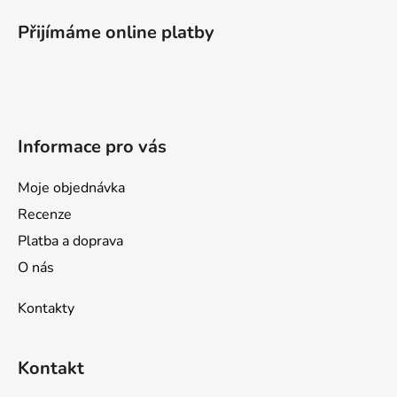
á
p
Přijímáme online platby
a
t
í
Informace pro vás
Moje objednávka
Recenze
Platba a doprava
O nás
Kontakty
Kontakt