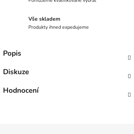
Pomůžeme kvalifikovaně vybrat
Vše skladem
Produkty ihned expedujeme
Popis
Diskuze
Hodnocení
Z