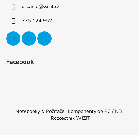
urban.d
@
wizit.cz
775 124 952
Facebook
Notebooky & Počítače
Komponenty do PC / NB
Rozcestník WIZIT