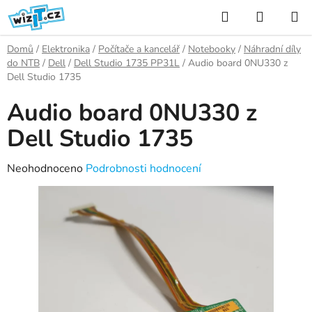
Přejít
Hledat
NÁKUP
na
KOŠÍK
obsah
Domů
/
Elektronika
/
Počítače a kancelář
/
Notebooky
/
Náhradní díly
do NTB
/
Dell
/
Dell Studio 1735 PP31L
/
Audio board 0NU330 z
Dell Studio 1735
Audio board 0NU330 z
Dell Studio 1735
Průměrné
Neohodnoceno
Podrobnosti hodnocení
hodnocení
produktu
je
0,0
z
5
hvězdiček.