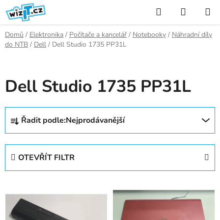
Přejít
Hledat
NÁKUP
na
KOŠÍK
obsah
Domů
/
Elektronika
/
Počítače a kancelář
/
Notebooky
/
Náhradní díly
do NTB
/
Dell
/
Dell Studio 1735 PP31L
Dell Studio 1735 PP31L
Ř
Řadit podle:
Nejprodávanější
a
z
e
OTEVŘÍT FILTR
n
í
V
p
ý
r
p
o