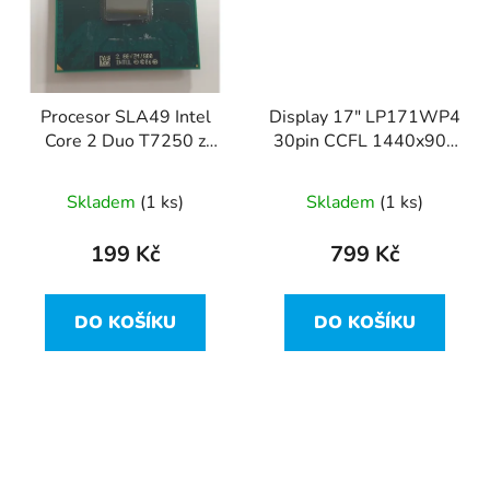
Procesor SLA49 Intel
Display 17" LP171WP4
Core 2 Duo T7250 z
30pin CCFL 1440x900
Dell Studio 1735
WXGA+ z Dell Studio
1735
Skladem
(1 ks)
Skladem
(1 ks)
199 Kč
799 Kč
DO KOŠÍKU
DO KOŠÍKU