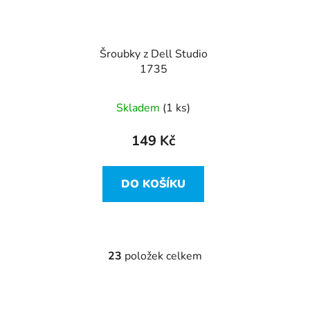
Šroubky z Dell Studio
1735
Skladem
(1 ks)
149 Kč
DO KOŠÍKU
23
položek celkem
O
v
l
á