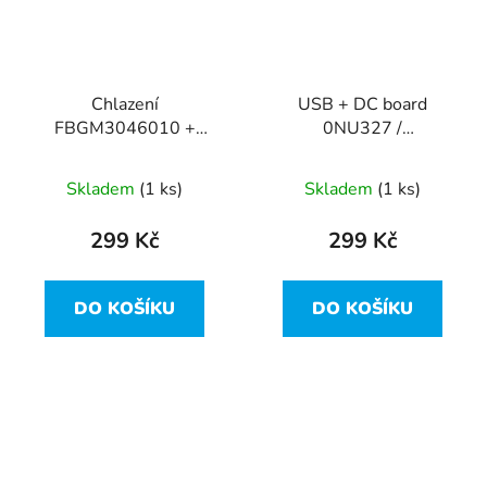
Chlazení
USB + DC board
FBGM3046010 +
0NU327 /
ventilátor 0R508D z
DA0GM3TH8D0 z Dell
Dell Studio 1735
Studio 1735
Skladem
(1 ks)
Skladem
(1 ks)
299 Kč
299 Kč
DO KOŠÍKU
DO KOŠÍKU