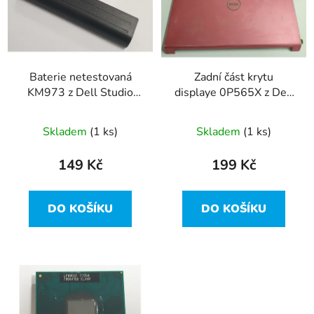
i
d
s
u
p
k
r
t
Baterie netestovaná
Zadní část krytu
o
ů
KM973 z Dell Studio
displaye 0P565X z Dell
d
1735
Studio 1735 vada
u
Skladem
(1 ks)
Skladem
(1 ks)
k
t
149 Kč
199 Kč
ů
DO KOŠÍKU
DO KOŠÍKU