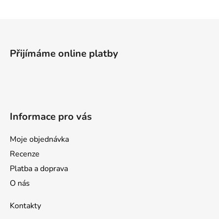
d
a
Z
c
á
í
p
p
Přijímáme online platby
a
r
v
t
k
í
y
v
Informace pro vás
ý
p
i
Moje objednávka
s
Recenze
u
Platba a doprava
O nás
Kontakty