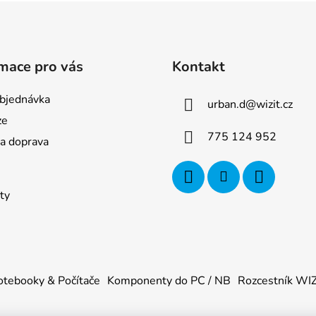
mace pro vás
Kontakt
bjednávka
urban.d
@
wizit.cz
ze
775 124 952
 a doprava
ty
tebooky & Počítače
Komponenty do PC / NB
Rozcestník WI