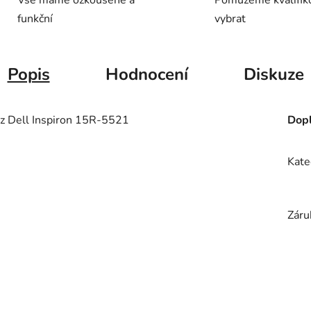
Vše máme ozkoušené a
Pomůžeme kvalifik
funkční
vybrat
Popis
Hodnocení
Diskuze
 Dell Inspiron 15R-5521
Dopl
Kate
Záru