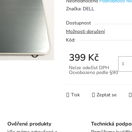
Průměrné
Neohodnoceno
Podrobnosti ho
hodnocení
Značka:
DELL
produktu
Dostupnost
je
Možnosti doručení
0,0
Kód:
z
5
399 Kč
hvězdiček.
Nelze odečíst DPH
Osvobozeno podle §90
Měrná cena:
Tisk
Zeptat se
Ověřené produkty
Technická podpo