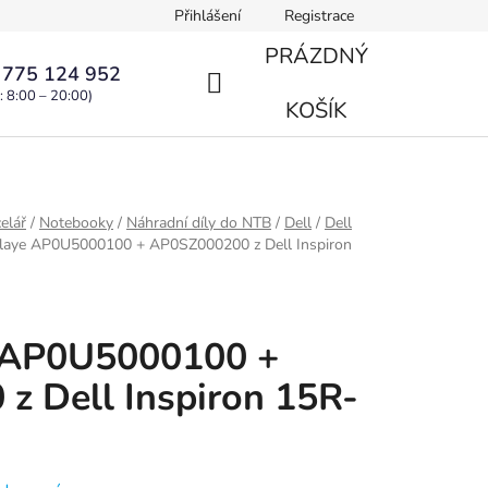
Přihlášení
Registrace
PRÁZDNÝ
 775 124 952
: 8:00 – 20:00)
NÁKUPNÍ
KOŠÍK
KOŠÍK
elář
/
Notebooky
/
Náhradní díly do NTB
/
Dell
/
Dell
playe AP0U5000100 + AP0SZ000200 z Dell Inspiron
e AP0U5000100 +
z Dell Inspiron 15R-