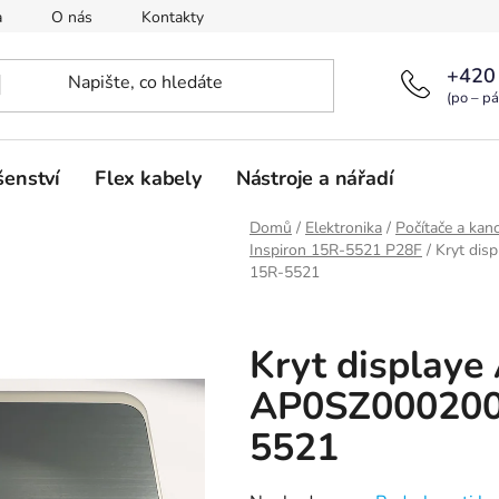
a
O nás
Kontakty
+420
(po – pá
šenství
Flex kabely
Nástroje a nářadí
Domů
/
Elektronika
/
Počítače a kanc
Inspiron 15R-5521 P28F
/
Kryt dis
15R-5521
Kryt display
AP0SZ000200 
5521