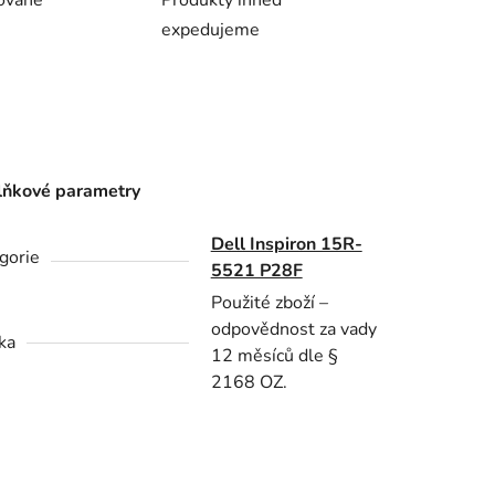
ovaně
Produkty ihned
expedujeme
ňkové parametry
Dell Inspiron 15R-
gorie
5521 P28F
Použité zboží –
odpovědnost za vady
ka
12 měsíců dle §
2168 OZ.