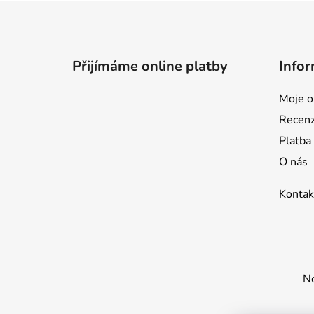
Z
á
p
Přijímáme online platby
Infor
a
t
Moje o
í
Recen
Platba
O nás
Kontak
No