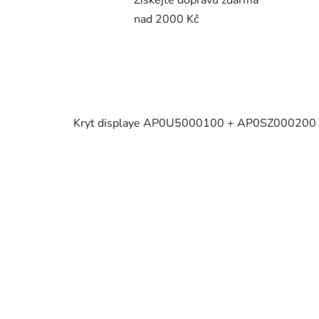
Získejte dopravu zdarma
nad 2000 Kč
Kryt displaye AP0U5000100 + AP0SZ000200 z