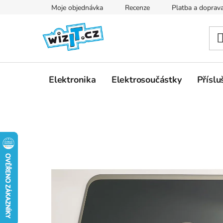
Přejít
Moje objednávka
Recenze
Platba a doprav
na
obsah
Elektronika
Elektrosoučástky
Příslu