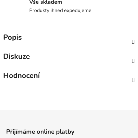
Vše skladem
Produkty ihned expedujeme
Popis
Diskuze
Hodnocení
Z
á
p
Přijímáme online platby
a