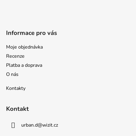
t
í
Informace pro vás
Moje objednávka
Recenze
Platba a doprava
O nás
Kontakty
Kontakt
urban.d
@
wizit.cz