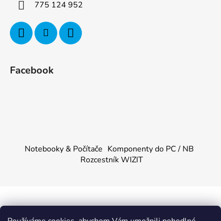
775 124 952
Facebook
Notebooky & Počítače
Komponenty do PC / NB
Rozcestník WIZIT
Vytvořil Shoptet
&
PekneWeby