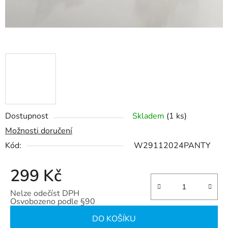
Dostupnost
Skladem
(1 ks)
Možnosti doručení
Kód:
W29112024PANTY
299 Kč
Nelze odečíst DPH
Osvobozeno podle §90
Měrná cena:
DO KOŠÍKU