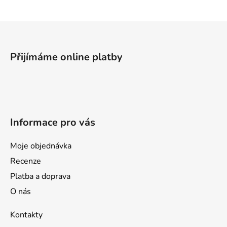
á
d
a
Z
c
á
í
p
p
Přijímáme online platby
a
r
v
t
k
í
y
v
Informace pro vás
ý
p
i
Moje objednávka
s
Recenze
u
Platba a doprava
O nás
Kontakty