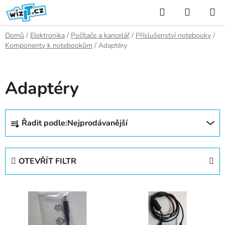
Přejít
Hledat
NÁKUP
na
KOŠÍK
obsah
Domů
/
Elektronika
/
Počítače a kancelář
/
Příslušenství notebooky
/
Komponenty k notebookům
/
Adaptéry
Adaptéry
Ř
Řadit podle:
Nejprodávanější
a
z
e
OTEVŘÍT FILTR
n
í
V
p
ý
r
p
o