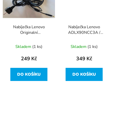
Nabíječka Lenovo
Nabíječka Lenovo
Originalní
ADLX90NCC3A /
ADLX45NCC3A, 20V,
45N0500 - 20V, 90W -
45W - hranatý konektor
hranatý konektor
Skladem
(1 ks)
Skladem
(1 ks)
249 Kč
349 Kč
DO KOŠÍKU
DO KOŠÍKU