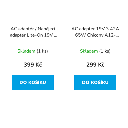
AC adaptér / Napájecí
AC adaptér 19V 3.42A
adaptér Lite-On 19V /
65W Chicony A12-
7.1A (135W) - PA-
065N2A A065R116L
1131-08
Skladem
(1 ks)
Skladem
(1 ks)
399 Kč
299 Kč
DO KOŠÍKU
DO KOŠÍKU