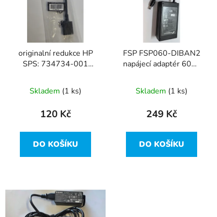
i
d
s
u
p
k
r
t
originalní redukce HP
FSP FSP060-DIBAN2
o
ů
SPS: 734734-001
napájecí adaptér 60W
d
4,5mm - 7,4mm
12V 5A - 5.5x2.5mm
u
DC –originál
Skladem
(1 ks)
Skladem
(1 ks)
k
t
120 Kč
249 Kč
ů
DO KOŠÍKU
DO KOŠÍKU