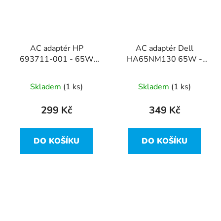
AC adaptér HP
AC adaptér Dell
693711-001 - 65W
HA65NM130 65W -
19.5V 3.33A (7.4x5.0
průměr 7,4mm
pin)
Skladem
(1 ks)
Skladem
(1 ks)
299 Kč
349 Kč
DO KOŠÍKU
DO KOŠÍKU