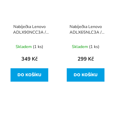
Nabíječka Lenovo
Nabíječka Lenovo
ADLX90NCC3A /
ADLX65NLC3A /
45N0500 - 20V, 90W -
45N0257 - 20V, 65W -
hranatý konektor
hranatý konektor
Skladem
(1 ks)
Skladem
(1 ks)
349 Kč
299 Kč
DO KOŠÍKU
DO KOŠÍKU