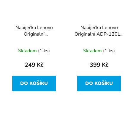
Nabíječka Lenovo
Nabíječka Lenovo
Originalní
Originalní ADP-120LH
ADLX45NCC3A, 20V,
B - 120W 19.5V 6.15A
45W - hranatý konektor
(5.5x2.5)
Skladem
(1 ks)
Skladem
(1 ks)
249 Kč
399 Kč
DO KOŠÍKU
DO KOŠÍKU