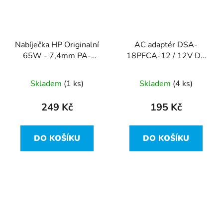
Nabíječka HP Originalní
AC adaptér DSA-
65W - 7,4mm PA-
18PFCA-12 / 12V DC
1650-02HN / 463552-
1,5A 18.0W 5,5mm x
001
2,5mm
Skladem
(1 ks)
Skladem
(4 ks)
249 Kč
195 Kč
DO KOŠÍKU
DO KOŠÍKU