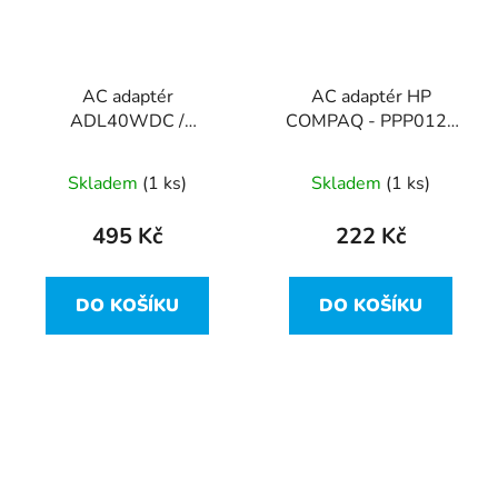
AC adaptér
AC adaptér HP
ADL40WDC /
COMPAQ - PPP012L
36200567 20V nebo
PA-1900-05C1 18.5V
5,2V / 2A z Lenovo
4.9A / 239705-001
Skladem
(1 ks)
Skladem
(1 ks)
Yoga 3 14
495 Kč
222 Kč
DO KOŠÍKU
DO KOŠÍKU