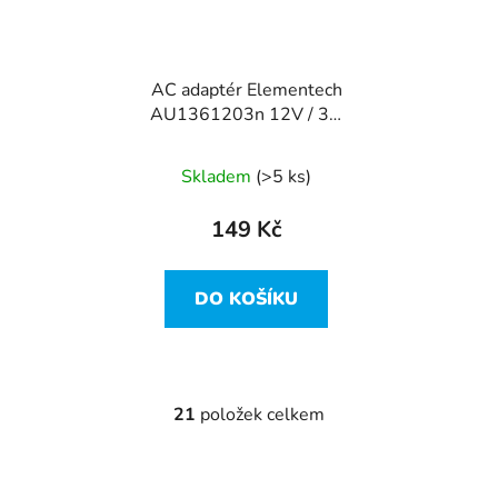
AC adaptér Elementech
AU1361203n 12V / 3A
/ 36W
Skladem
(>5 ks)
149 Kč
DO KOŠÍKU
21
položek celkem
O
v
l