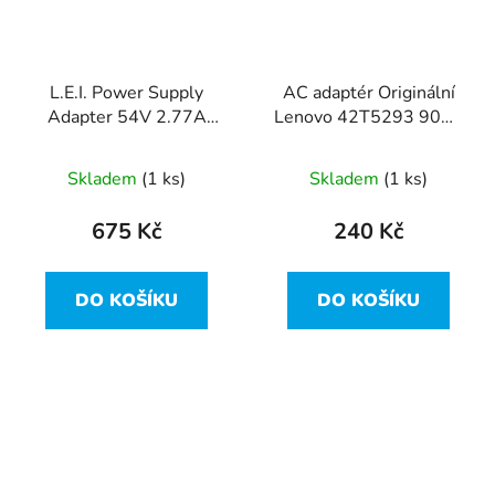
L.E.I. Power Supply
AC adaptér Originální
Adapter 54V 2.77A
Lenovo 42T5293 90W,
150W Adapter NUA5-
4,5A 20V -kulatý
6540277-L1
konektor
Skladem
(1 ks)
Skladem
(1 ks)
675 Kč
240 Kč
DO KOŠÍKU
DO KOŠÍKU