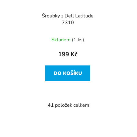
Šroubky z Dell Latitude
7310
Skladem
(1 ks)
199 Kč
DO KOŠÍKU
41
položek celkem
O
v
l
á
d