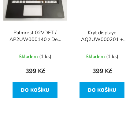
Palmrest 02VDFT /
Kryt displaye
AP2UW000140 z Dell
AQ2UW000201 +
Latitude 7310
AP2UW000910 z Dell
Latitude 7310
Skladem
(1 ks)
Skladem
(1 ks)
399 Kč
399 Kč
DO KOŠÍKU
DO KOŠÍKU