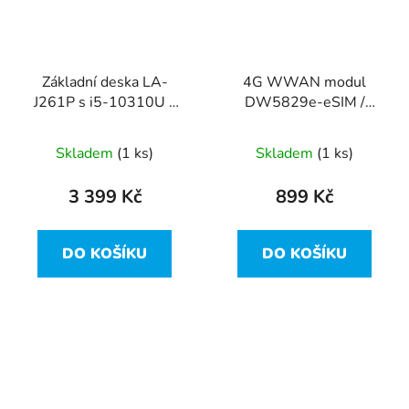
Základní deska LA-
4G WWAN modul
J261P s i5-10310U z
DW5829e-eSIM /
Dell Latitude 7310
0NVCYP z Dell Latitude
7310
Skladem
(1 ks)
Skladem
(1 ks)
3 399 Kč
899 Kč
DO KOŠÍKU
DO KOŠÍKU