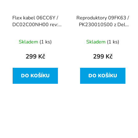
Flex kabel 06CC6Y /
Reproduktory 09FK63 /
DC02C00NH00 rev:
PK230010S00 z Dell
1.0 z Dell Latitude
Latitude 7310
7310
Skladem
(1 ks)
Skladem
(1 ks)
299 Kč
299 Kč
DO KOŠÍKU
DO KOŠÍKU