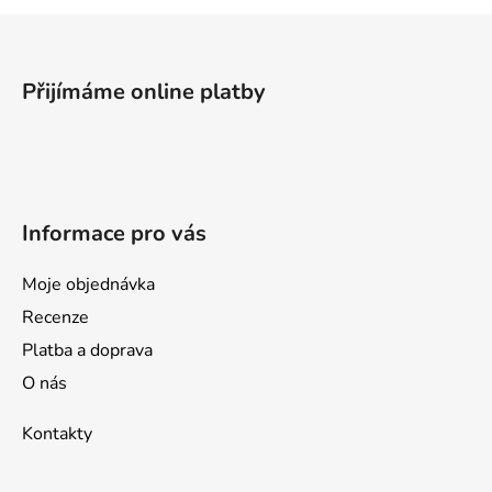
a
Z
c
á
í
p
p
Přijímáme online platby
a
r
v
t
k
í
y
v
Informace pro vás
ý
p
i
Moje objednávka
s
Recenze
u
Platba a doprava
O nás
Kontakty