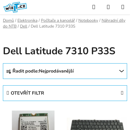
Přejít
Hledat
NÁKUP
na
KOŠÍK
obsah
Domů
/
Elektronika
/
Počítače a kancelář
/
Notebooky
/
Náhradní díly
do NTB
/
Dell
/
Dell Latitude 7310 P33S
Dell Latitude 7310 P33S
Ř
Řadit podle:
Nejprodávanější
a
z
e
OTEVŘÍT FILTR
n
í
V
p
ý
r
p
o