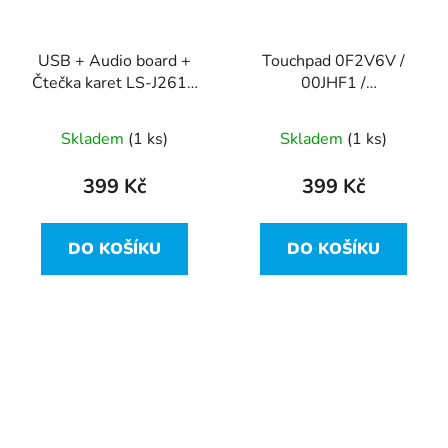
USB + Audio board +
Touchpad 0F2V6V /
Čtečka karet LS-J261P
00JHF1 /
z Dell Latitude 7310
NBX0002M000 z Dell
Latitude 7310
Skladem
(1 ks)
Skladem
(1 ks)
399 Kč
399 Kč
DO KOŠÍKU
DO KOŠÍKU