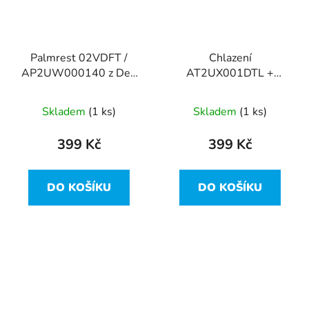
Palmrest 02VDFT /
Chlazení
AP2UW000140 z Dell
AT2UX001DTL +
Latitude 7310
ventilátor
DC28000PVDL z Dell
Skladem
(1 ks)
Skladem
(1 ks)
Latitude 7310
399 Kč
399 Kč
DO KOŠÍKU
DO KOŠÍKU