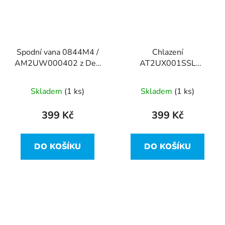
Spodní vana 0844M4 /
Chlazení
AM2UW000402 z Dell
AT2UX001SSL
Latitude 7310
ventilátor EG50040S1-
CJ80-S9A Dell Latitude
Skladem
(1 ks)
Skladem
(1 ks)
7310
399 Kč
399 Kč
DO KOŠÍKU
DO KOŠÍKU