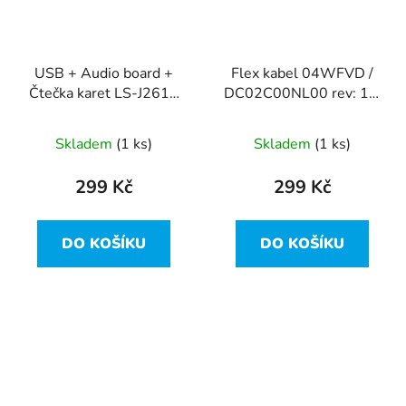
USB + Audio board +
Flex kabel 04WFVD /
Čtečka karet LS-J261P
DC02C00NL00 rev: 1.0
z Dell Latitude 7310
z Dell Latitude 7310
Skladem
(1 ks)
Skladem
(1 ks)
299 Kč
299 Kč
DO KOŠÍKU
DO KOŠÍKU