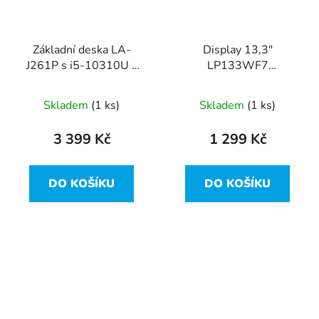
Základní deska LA-
Display 13,3"
J261P s i5-10310U z
LP133WF7
Dell Latitude 7310
1920x1080 WUXGA
30pin Slim z Dell
Skladem
(1 ks)
Skladem
(1 ks)
Latitude 7310
3 399 Kč
1 299 Kč
DO KOŠÍKU
DO KOŠÍKU