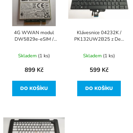
i
d
s
u
p
k
r
t
4G WWAN modul
Klávesnice 04232K /
o
ů
DW5829e-eSIM /
PK132UW2B25 z Dell
d
0NVCYP /
Latitude 7310
u
T77W968.50 z Dell
Skladem
(1 ks)
Skladem
(1 ks)
k
Latitude 7310
t
899 Kč
599 Kč
ů
DO KOŠÍKU
DO KOŠÍKU