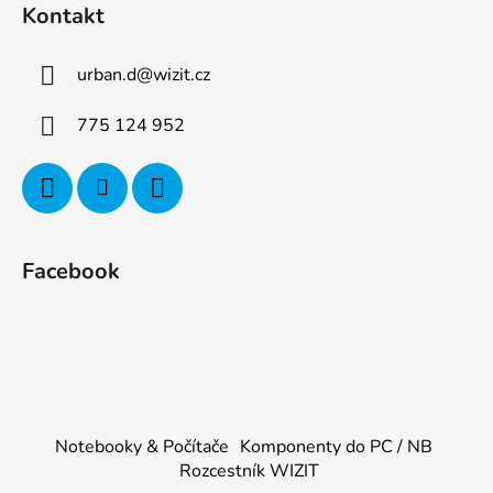
Kontakt
urban.d
@
wizit.cz
775 124 952
Facebook
Notebooky & Počítače
Komponenty do PC / NB
Rozcestník WIZIT