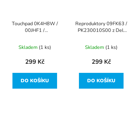
Touchpad 0K4H8W /
Reproduktory 09FK63 /
00JHF1 /
PK230010S00 z Dell
NBX0002M000 z Dell
Latitude 7310
Latitude 7310
Skladem
(1 ks)
Skladem
(1 ks)
299 Kč
299 Kč
DO KOŠÍKU
DO KOŠÍKU