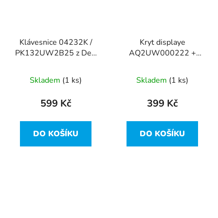
Klávesnice 04232K /
Kryt displaye
PK132UW2B25 z Dell
AQ2UW000222 +
Latitude 7310
AP2UW000A10 z Dell
Latitude 7310
Skladem
(1 ks)
Skladem
(1 ks)
599 Kč
399 Kč
DO KOŠÍKU
DO KOŠÍKU