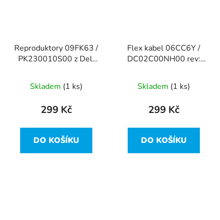
Reproduktory 09FK63 /
Flex kabel 06CC6Y /
PK230010S00 z Dell
DC02C00NH00 rev:
Latitude 7310
1.0 z Dell Latitude
7310
Skladem
(1 ks)
Skladem
(1 ks)
299 Kč
299 Kč
DO KOŠÍKU
DO KOŠÍKU