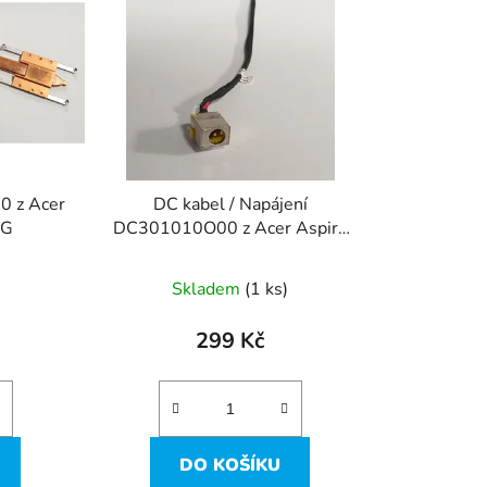
í
p
r
o
d
u
k
0 z Acer
DC kabel / Napájení
t
1G
DC301010O00 z Acer Aspire
ů
A515-51G
Skladem
(1 ks)
299 Kč
DO KOŠÍKU