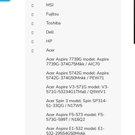
e
í
MSI
i
p
Fujitsu
a
Toshiba
n
Dell
e
HP
l
Acer
Acer Aspire 7739G model: Aspire
7739G-374G75Mikk / AIC70
Acer Aspire 5742G model: Aspire
5742G-374G50Mnkk / PEW71
Acer Aspire V3-571G model: V3-
571G-53234G1TMall / Q5WV1
Acer Spin 3 model: Spin SP314-
51-33QG / N17W5
Acer Aspire F5-573 model: F5-
573G-599T / N16Q2
Acer Aspire E1-532 model: E1-
532-29554G50Mnkk