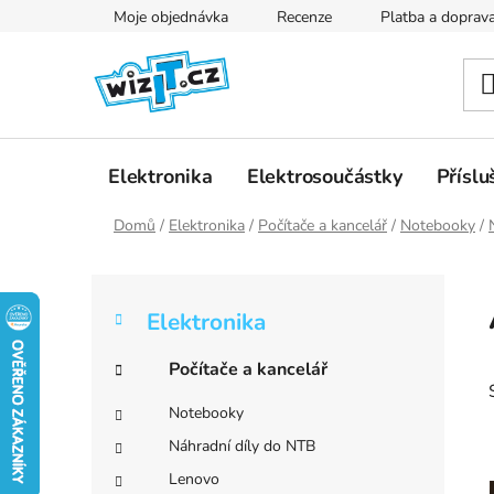
Přejít
Moje objednávka
Recenze
Platba a doprav
na
obsah
Elektronika
Elektrosoučástky
Příslu
Domů
/
Elektronika
/
Počítače a kancelář
/
Notebooky
/
P
K
Přeskočit
o
Elektronika
a
kategorie
s
t
t
Počítače a kancelář
e
r
g
Notebooky
a
o
Náhradní díly do NTB
r
n
i
Lenovo
n