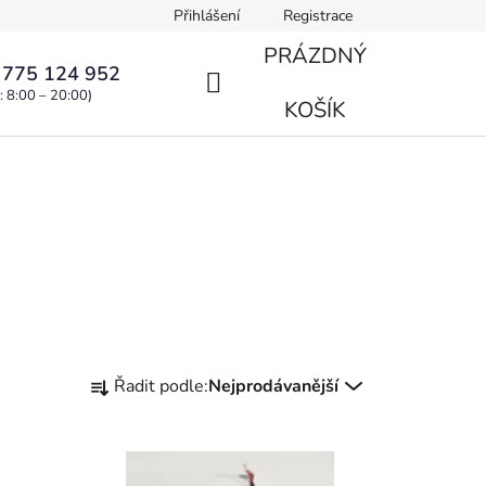
Přihlášení
Registrace
PRÁZDNÝ
 775 124 952
: 8:00 – 20:00)
NÁKUPNÍ
KOŠÍK
KOŠÍK
Ř
Řadit podle:
Nejprodávanější
a
z
e
n