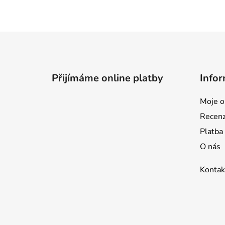
Z
á
p
Přijímáme online platby
Infor
a
t
Moje o
í
Recen
Platba
O nás
Kontak