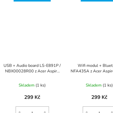
USB + Audio board LS-E891P /
Wifi modul + Blue
NBX00028R00 z Acer Aspire
NFA435A z Acer Aspi
A515-51G
51G
Skladem
(1 ks)
Skladem
(1 ks)
299 Kč
299 Kč