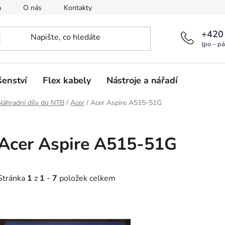
a
O nás
Kontakty
+420
(po – pá
šenství
Flex kabely
Nástroje a nářadí
Náhradní díly do NTB
/
Acer
/
Acer Aspire A515-51G
Acer Aspire A515-51G
Stránka
1
z
1
-
7
položek celkem
V
ý