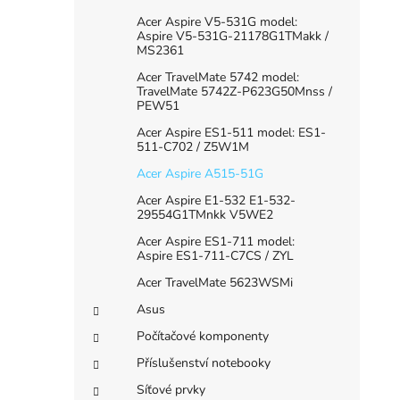
Acer Aspire V5-531G model:
Aspire V5-531G-21178G1TMakk /
MS2361
Acer TravelMate 5742 model:
TravelMate 5742Z-P623G50Mnss /
PEW51
Acer Aspire ES1-511 model: ES1-
511-C702 / Z5W1M
Acer Aspire A515-51G
Acer Aspire E1-532 E1-532-
29554G1TMnkk V5WE2
Acer Aspire ES1-711 model:
Aspire ES1-711-C7CS / ZYL
Acer TravelMate 5623WSMi
Asus
Počítačové komponenty
Příslušenství notebooky
Síťové prvky