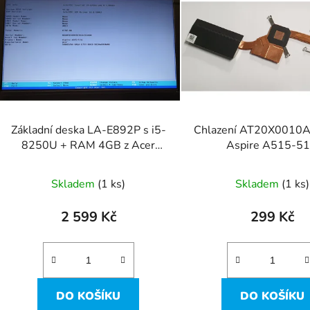
p
s
p
r
o
d
Základní deska LA-E892P s i5-
Chlazení AT20X0010A
u
8250U + RAM 4GB z Acer
Aspire A515-5
k
Aspire A515-51G
t
Skladem
(1 ks)
Skladem
(1 ks)
ů
2 599 Kč
299 Kč
DO KOŠÍKU
DO KOŠÍKU