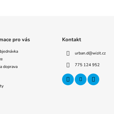
y
v
ý
p
i
s
u
mace pro vás
Kontakt
bjednávka
urban.d
@
wizit.cz
ze
775 124 952
 a doprava
ty