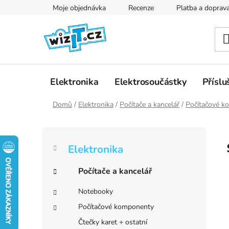
Přejít
Moje objednávka
Recenze
Platba a doprav
na
obsah
Elektronika
Elektrosoučástky
Příslu
Domů
/
Elektronika
/
Počítače a kancelář
/
Počítačové k
P
K
Přeskočit
o
Elektronika
a
kategorie
s
t
t
Počítače a kancelář
e
r
g
Notebooky
a
o
Počítačové komponenty
r
n
i
Čtečky karet + ostatní
n