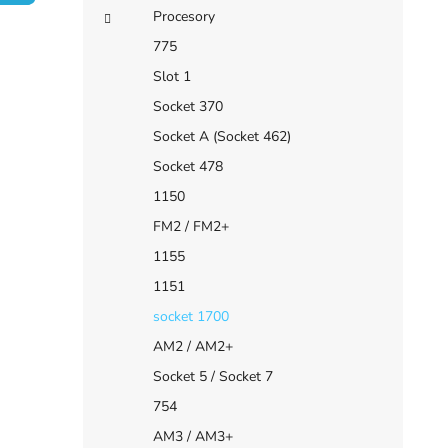
e
í
Procesory
p
775
a
Slot 1
n
Socket 370
e
Socket A (Socket 462)
l
Socket 478
1150
FM2 / FM2+
1155
1151
socket 1700
AM2 / AM2+
Socket 5 / Socket 7
754
AM3 / AM3+