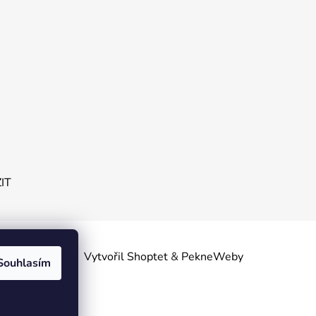
ZIT
obních
Vytvořil Shoptet
&
PekneWeby
Souhlasím
linsko.