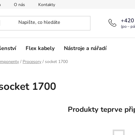
a
O nás
Kontakty
+420
(po – pá
šenství
Flex kabely
Nástroje a nářadí
omponenty
/
Procesory
/
socket 1700
socket 1700
Produkty teprve při