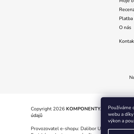
t
Moje o
í
Recen
Platba
O nás
Kontak
No
Používáme c
Copyright 2026
KOMPONENTY.NET / WIZIT.E
webu a díky
údajů
výkon a pou
Provozovatel e-shopu: Dalibor Urban, IČ: 88