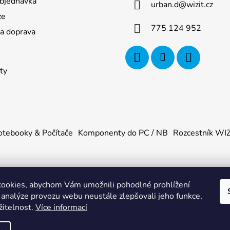
bjednávka
urban.d
@
wizit.cz
ze
775 124 952
 a doprava
ty
tebooky & Počítače
Komponenty do PC / NB
Rozcestník WI
ookies, abychom Vám umožnili pohodlné prohlížení
U
. Všechna práva vyhrazena.
|
Obchodní podmínky
|
Ochrana os
 analýze provozu webu neustále zlepšovali jeho funkce,
žitelnost.
Více informací
355144, DIČ: CZ88355144, se sídlem Adámkova 1448, 53901 H