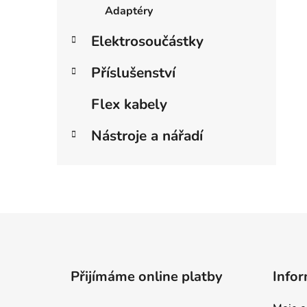
Adaptéry
Elektrosoučástky
Příslušenství
Flex kabely
Nástroje a nářadí
Z
á
p
Přijímáme online platby
Infor
a