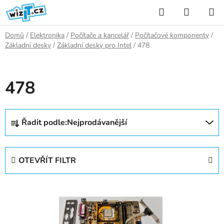
Přejít
Hledat
NÁKUP
na
KOŠÍK
obsah
Domů
/
Elektronika
/
Počítače a kancelář
/
Počítačové komponenty
/
Základní desky
/
Základní desky pro Intel
/
478
478
Ř
Řadit podle:
Nejprodávanější
a
z
e
OTEVŘÍT FILTR
n
í
V
p
ý
r
p
o