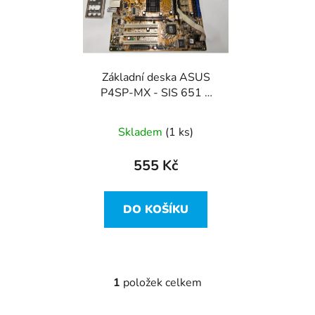
i
d
s
u
p
k
r
t
Základní deska ASUS
o
ů
P4SP-MX - SIS 651 +
d
Celeron 2.8Ghz SL7DM
u
sock.478
Skladem
(1 ks)
k
t
555 Kč
ů
DO KOŠÍKU
1
položek celkem
O
v