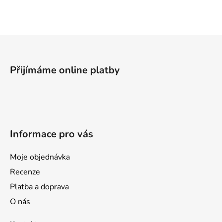
l
á
d
a
Z
c
á
í
p
p
Přijímáme online platby
a
r
v
t
k
í
y
v
Informace pro vás
ý
p
i
Moje objednávka
s
Recenze
u
Platba a doprava
O nás