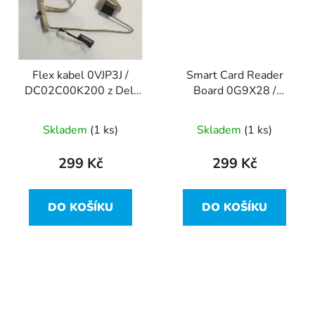
Flex kabel 0VJP3J /
Smart Card Reader
DC02C00K200 z Dell
Board 0G9X28 /
Latitude 5510
DC04000QP00 z Dell
Latitude 5510
Skladem
(1 ks)
Skladem
(1 ks)
299 Kč
299 Kč
DO KOŠÍKU
DO KOŠÍKU