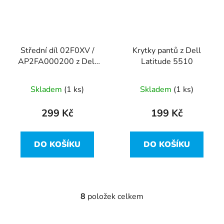
Střední díl 02F0XV /
Krytky pantů z Dell
AP2FA000200 z Dell
Latitude 5510
Latitude 5510
Skladem
(1 ks)
Skladem
(1 ks)
299 Kč
199 Kč
DO KOŠÍKU
DO KOŠÍKU
8
položek celkem
O
v
l