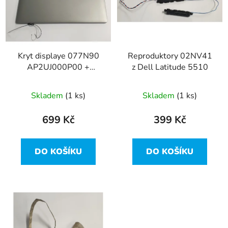
i
d
s
u
p
k
r
t
Kryt displaye 077N90
Reproduktory 02NV41
o
ů
AP2UJ000P00 +
z Dell Latitude 5510
d
0F0N34 z Dell Latitude
u
5510
Skladem
(1 ks)
Skladem
(1 ks)
k
t
699 Kč
399 Kč
ů
DO KOŠÍKU
DO KOŠÍKU