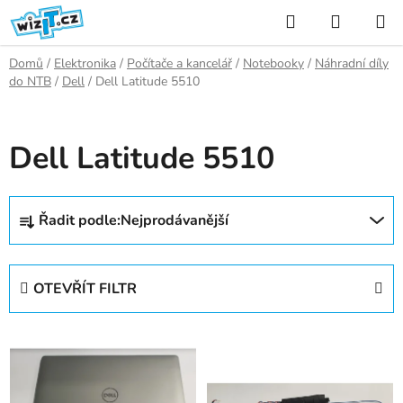
Přejít
Hledat
NÁKUP
na
KOŠÍK
obsah
Domů
/
Elektronika
/
Počítače a kancelář
/
Notebooky
/
Náhradní díly
do NTB
/
Dell
/
Dell Latitude 5510
Dell Latitude 5510
Ř
Řadit podle:
Nejprodávanější
a
z
e
OTEVŘÍT FILTR
n
í
V
p
ý
r
p
o