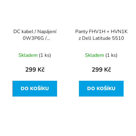
DC kabel / Napájení
Panty FHV1H + HVN1K
0W3P6G /
z Dell Latitude 5510
DC301013900 rev: 1.0
z Dell Latitude 5510
Skladem
(1 ks)
Skladem
(1 ks)
299 Kč
299 Kč
DO KOŠÍKU
DO KOŠÍKU