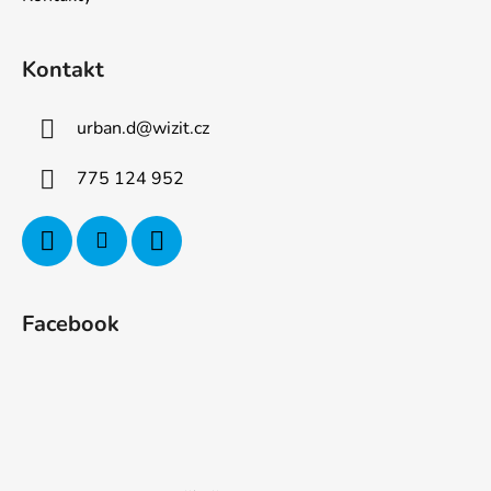
Kontakt
urban.d
@
wizit.cz
775 124 952
Facebook