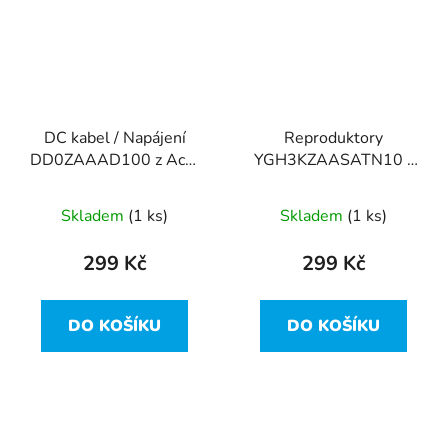
DC kabel / Napájení
Reproduktory
DD0ZAAAD100 z Acer
YGH3KZAASATN10 z
Aspire F5-573
Acer Aspire F5-573
Skladem
(1 ks)
Skladem
(1 ks)
299 Kč
299 Kč
DO KOŠÍKU
DO KOŠÍKU