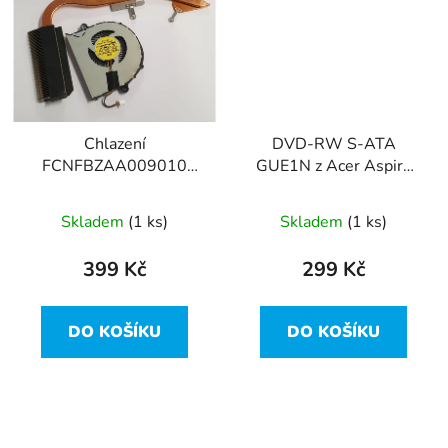
Chlazení
DVD-RW S-ATA
FCNFBZAA009010
GUE1N z Acer Aspire
ventilátor
F5-573
DFS561405FL0T z
Skladem
(1 ks)
Skladem
(1 ks)
Acer Aspire F5-573
399 Kč
299 Kč
DO KOŠÍKU
DO KOŠÍKU