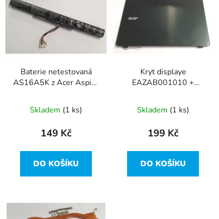
r
p
o
i
d
s
u
p
k
r
t
Baterie netestovaná
Kryt displaye
o
ů
AS16A5K z Acer Aspire
EAZAB001010 +
d
F5-573
EAZAB002010 z Acer
u
Aspire F5-573 vada
Skladem
(1 ks)
Skladem
(1 ks)
k
t
149 Kč
199 Kč
ů
DO KOŠÍKU
DO KOŠÍKU