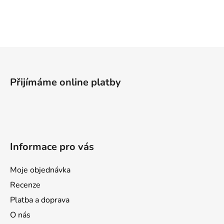
v
l
á
d
a
Z
c
á
í
p
p
Přijímáme online platby
a
r
v
t
k
í
y
v
Informace pro vás
ý
p
i
Moje objednávka
s
Recenze
u
Platba a doprava
O nás