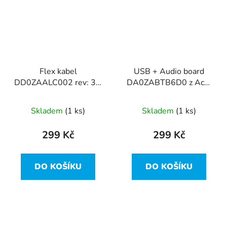
Flex kabel
USB + Audio board
DD0ZAALC002 rev: 3A
DA0ZABTB6D0 z Acer
z Acer Aspire F5-573
Aspire F5-573
Skladem
(1 ks)
Skladem
(1 ks)
299 Kč
299 Kč
DO KOŠÍKU
DO KOŠÍKU