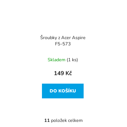
Šroubky z Acer Aspire
F5-573
Skladem
(1 ks)
149 Kč
DO KOŠÍKU
11
položek celkem
O