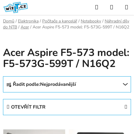
Přejít
Hledat
NÁKUP
na
KOŠÍK
obsah
Domů
/
Elektronika
/
Počítače a kancelář
/
Notebooky
/
Náhradní díly
do NTB
/
Acer
/
Acer Aspire F5-573 model: F5-573G-599T / N16Q2
Acer Aspire F5-573 model:
F5-573G-599T / N16Q2
Ř
Řadit podle:
Nejprodávanější
a
z
e
OTEVŘÍT FILTR
n
í
V
p
ý