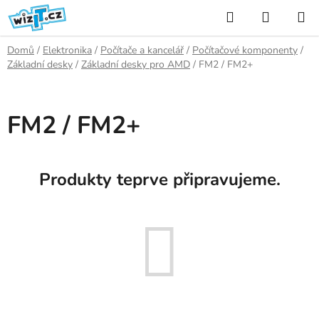
Přejít
Hledat
NÁKUP
na
KOŠÍK
obsah
Domů
/
Elektronika
/
Počítače a kancelář
/
Počítačové komponenty
/
Základní desky
/
Základní desky pro AMD
/
FM2 / FM2+
FM2 / FM2+
Produkty teprve připravujeme.