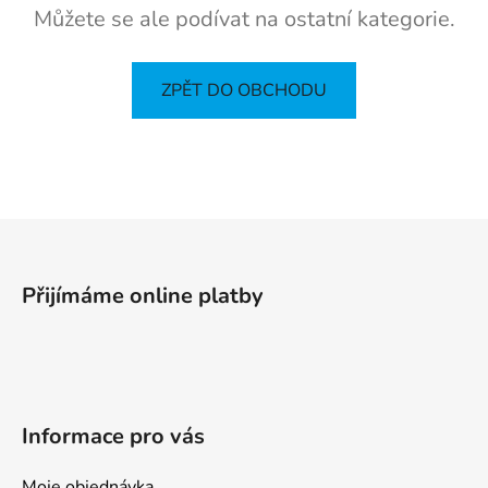
Můžete se ale podívat na ostatní kategorie.
ZPĚT DO OBCHODU
Z
á
p
Přijímáme online platby
a
t
í
Informace pro vás
Moje objednávka