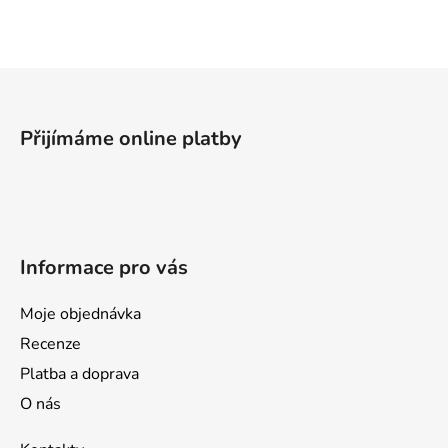
l
á
d
a
Z
c
á
í
p
p
Přijímáme online platby
a
r
v
t
k
í
y
v
Informace pro vás
ý
p
i
Moje objednávka
s
Recenze
u
Platba a doprava
O nás