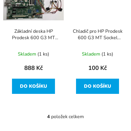
Základní deska HP
Chladič pro HP Prodesk
Prodesk 600 G3 MT
600 G3 MT Sockel
Sockel 1151, 911989-
1151 - 907571-001
001
Skladem
(1 ks)
Skladem
(1 ks)
888 Kč
100 Kč
DO KOŠÍKU
DO KOŠÍKU
4
položek celkem
O
v