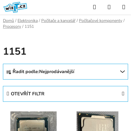
Přejít
Hledat
NÁKUP
na
KOŠÍK
obsah
Domů
/
Elektronika
/
Počítače a kancelář
/
Počítačové komponenty
/
Procesory
/
1151
1151
Ř
Řadit podle:
Nejprodávanější
a
z
e
OTEVŘÍT FILTR
n
í
V
p
ý
r
p
o