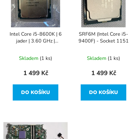
i
d
s
u
p
k
r
t
Intel Core i5-8600K | 6
SRF6M (Intel Core i5-
o
ů
jader | 3.60 GHz |
9400F) - Socket 1151
d
Socket LGA1151
u
Skladem
(1 ks)
Skladem
(1 ks)
k
t
1 499 Kč
1 499 Kč
ů
DO KOŠÍKU
DO KOŠÍKU