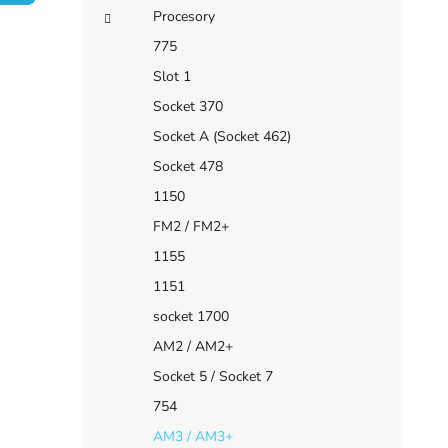
e
í
Procesory
i
p
775
a
Slot 1
n
Socket 370
e
Socket A (Socket 462)
l
Socket 478
1150
FM2 / FM2+
1155
1151
socket 1700
AM2 / AM2+
Socket 5 / Socket 7
754
AM3 / AM3+