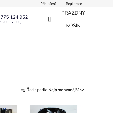
Přihlášení
Registrace
PRÁZDNÝ
 775 124 952
: 8:00 – 20:00)
NÁKUPNÍ
KOŠÍK
KOŠÍK
Ř
Řadit podle:
Nejprodávanější
a
z
e
n