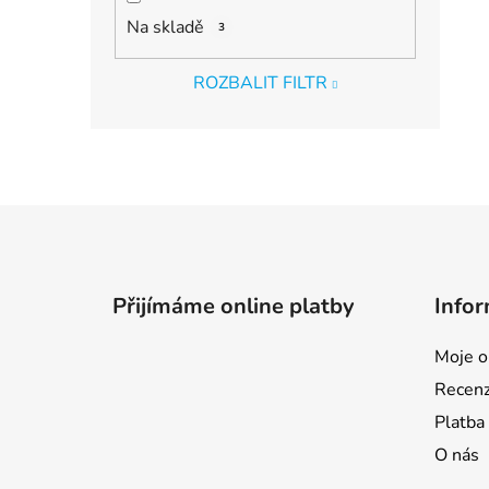
Na skladě
3
ROZBALIT FILTR
Z
á
p
Přijímáme online platby
Infor
a
t
Moje o
í
Recen
Platba
O nás