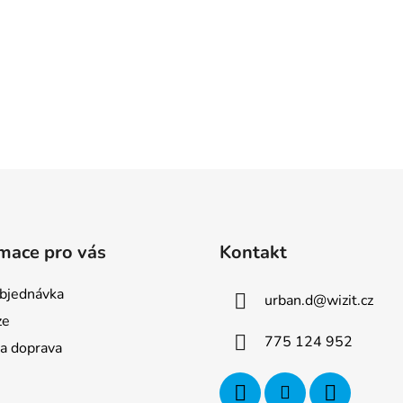
mace pro vás
Kontakt
bjednávka
urban.d
@
wizit.cz
ze
775 124 952
 a doprava