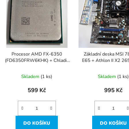
p
s
p
r
o
d
Procesor AMD FX-6350
Základní deska MSI 
u
(FD6350FRW6KHK) + Chladič
E65 + Athlon II X2 2
k
Black Edition
RAM
t
Skladem
(1 ks)
Skladem
(1 ks)
ů
599 Kč
995 Kč
DO KOŠÍKU
DO KOŠÍKU