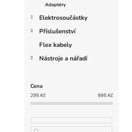
Adaptéry
Elektrosoučástky
Příslušenství
Flex kabely
Nástroje a nářadí
Cena
295
Kč
995
Kč