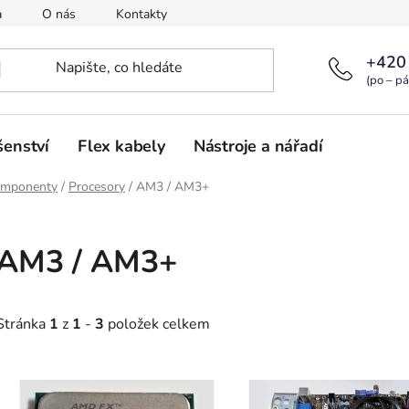
a
O nás
Kontakty
+420
(po – pá
šenství
Flex kabely
Nástroje a nářadí
omponenty
/
Procesory
/
AM3 / AM3+
AM3 / AM3+
Stránka
1
z
1
-
3
položek celkem
V
ý