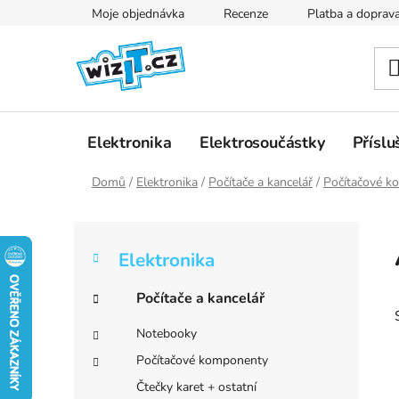
Přejít
Moje objednávka
Recenze
Platba a doprav
na
obsah
Elektronika
Elektrosoučástky
Příslu
Domů
/
Elektronika
/
Počítače a kancelář
/
Počítačové k
P
K
Přeskočit
o
Elektronika
a
kategorie
s
t
t
Počítače a kancelář
e
r
g
Notebooky
a
o
Počítačové komponenty
r
n
i
Čtečky karet + ostatní
n