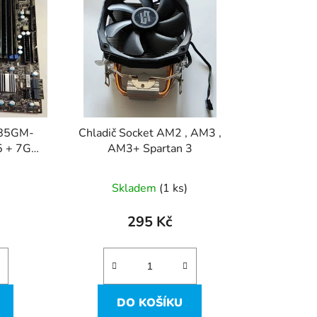
í
p
r
o
d
u
k
785GM-
Chladič Socket AM2 , AM3 ,
t
65 + 7GB
AM3+ Spartan 3
ů
Skladem
(1 ks)
295 Kč
DO KOŠÍKU